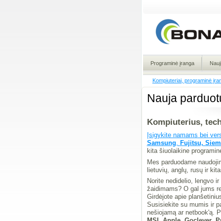
Programinė įranga
Nauj
Kompiuteriai, programinė įra
Nauja parduot
Kompiuterius, tech
Įsigykite namams bei vers
Samsung
,
Fujitsu, Sie
kita šiuolaikine programi
Mes parduodame naudojimui
lietuvių, anglų, rusų ir ki
Norite nedidelio, lengvo i
žaidimams? O gal jums rei
Girdėjote apie planšetiniu
Susisiekite su mumis ir pa
nešiojamą ar netbook'ą. P
MSI
,
Apple
,
Goclever
,
P