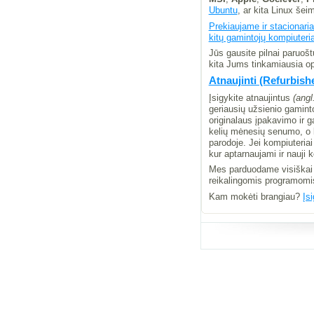
Ubuntu
, ar kita Linux šei
Prekiaujame ir stacionari
kitų gamintojų kompiuteri
Jūs gausite pilnai paruoš
kita Jums tinkamiausia o
Atnaujinti (Refurbish
Įsigykite atnaujintus
(angl
geriausių užsienio gamint
originalaus įpakavimo ir 
kelių mėnesių senumo, o k
parodoje. Jei kompiuteriai
kur aptarnaujami ir nauji
Mes parduodame visiškai 
reikalingomis programomis)
Kam mokėti brangiau?
Įs