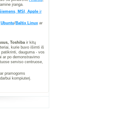
ramine įranga.
-Siemens
,
MSI
,
Apple
ir
a
Ubuntu
/
Baltix
Linux
ar
Asus, Toshiba
ir kitų
eriai, kurie buvo išimti iš
 patikrinti, dauguma - vos
jui ar po demonstravimo
otuose serviso centruose,
i ar pramogoms
 darbui kompiuterį.