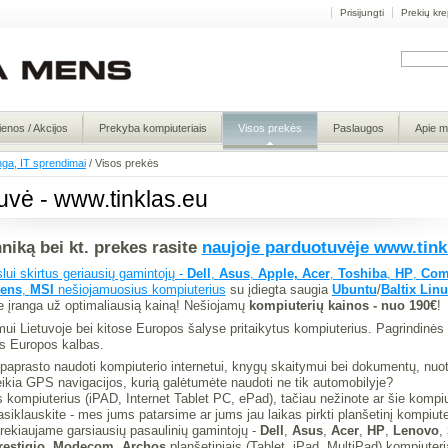
Prisijungti
Prekių kre
ienos / Akcijos
Prekyba kompiuteriais
Visos prekės
Paslaugos
Apie 
nga, IT sprendimai
/
Visos prekės
uvė - www.tinklas.eu
niką bei kt. prekes rasite
naujoje parduotuvėje www.tink
lui skirtus geriausių gamintojų -
Dell
,
Asus
,
Apple, Acer
,
Toshiba
,
HP
,
Com
mens
,
MSI
nešiojamuosius kompiuterius
su įdiegta saugia
Ubuntu
/
Baltix
Linu
ne įranga už optimaliausią kainą! Nešiojamų
kompiuterių kainos - nuo 190€
!
 Lietuvoje bei kitose Europos šalyse pritaikytus kompiuterius. Pagrindinės 
tas Europos kalbas.
r paprasto naudoti kompiuterio internetui, knygų skaitymui bei dokumentų, nuotr
kia GPS navigacijos, kurią galėtumėte naudoti ne tik automobilyje?
s kompiuterius (iPAD, Internet Tablet PC, ePad), tačiau nežinote ar šie kompi
siklauskite - mes jums patarsime ar jums jau laikas pirkti planšetinį kompiuter
rekiaujame garsiausių pasaulinių gamintojų -
Dell
,
Asus
,
Acer
,
HP
,
Lenovo
,
restigio
,
Modecom, Archos
planšetiniais (Tablet, iPad, MultiPad) kompiuteri