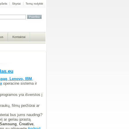
pšelis
Skyriai
Temų rodyklė
mus
Kontaktai
las.eu
paq
,
Lenovo
, IBM
,
x
operacine sistema ir
programos yra išverstos į
aukų, filmų peržiūrai ar
uteriai bus jums naudingi?
į ar geriau įprastą
Samsung
,
Creative
,
ais su pilnaverte
Android
,