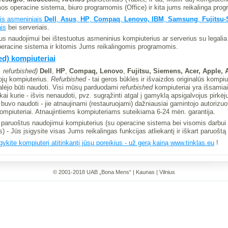
mos operacine sistema, biuro programomis (Office) ir kita jums reikalinga prog
ais asmeniniais
Dell
,
Asus
,
HP
,
Compaq
,
Lenovo,
IBM
,
Samsung
,
Fujitsu
ais
bei serveriais.
tus naudojimui bei ištestuotus asmeninius kompiuterius ar serverius su legali
peracine sistema ir kitomis Jums reikalingomis programomis.
ed) kompiuteriai
. refurbished)
Dell
,
HP
,
Compaq,
Lenovo
,
Fujitsu, Siemens, Acer, Apple, 
ojų kompiuterius.
Refurbished
- tai geros būklės ir išvaizdos originalūs kompiut
galėjo būti naudoti. Visi mūsų parduodami
refurbished
kompiuteriai yra išsamiai
ai kurie - išvis nenaudoti, pvz. sugrąžinti atgal į gamyklą apsigalvojus pirkė
 buvo naudoti - jie atnaujinami (restauruojami) dažniausiai gamintojo autorizu
 kompiuteriai. Atnaujintiems kompiuteriams suteikiama 6-24 mėn. garantija.
paruoštus naudojimui kompiuterius (su operacine sistema bei visomis darbu
 - Jūs įsigysite visas Jums reikalingas funkcijas atliekantį ir iškart paruoštą
igykite kompiuterį atitinkantį jūsų poreikius - už gerą kainą www.tinklas.eu
!
© 2001-2018 UAB „Bona Mens“ | Kaunas | Vilnius