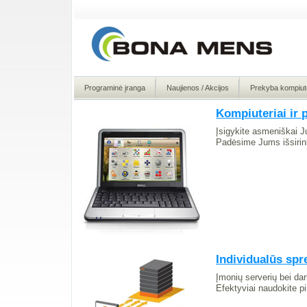
Programinė įranga
Naujienos / Akcijos
Prekyba kompiute
Kompiuteriai ir
Įsigykite asmeniškai 
Padėsime Jums išsirink
Individualūs sp
Įmonių serverių bei dar
Efektyviai naudokite pi