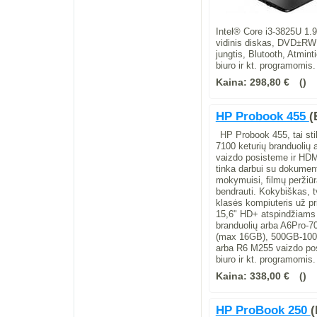
Intel® Core i3-3825U 1.
vidinis diskas, DVD±RW
jungtis, Blutooth, Atmint
biuro ir kt. programomis.
Kaina:
298,80 €
HP Probook 455
(
HP Probook 455, tai st
7100 keturių branduolių 
vaizdo posisteme ir HDMI
tinka darbui su dokumenta
mokymuisi, filmų peržiū
bendrauti. Kokybiškas, t
klasės kompiuteris už pr
15,6" HD+ atspindžiams 
branduolių arba A6Pro-7
(max 16GB), 500GB-100
arba R6 M255 vaizdo po
biuro ir kt. programomis.
Kaina:
338,00 €
HP ProBook 250
(