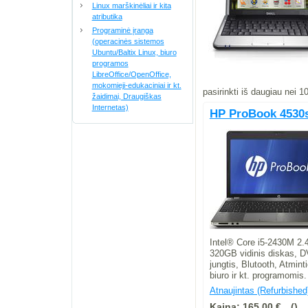
Linux marškinėliai ir kita
atributika
Programinė įranga
(operacinės sistemos
Ubuntu/Baltix Linux, biuro
programos
LibreOffice/OpenOffice,
mokomieji-edukaciniai ir kt.
pasirinkti iš daugiau nei
žaidimai, Draugiškas
Internetas)
HP ProBook 4530
Intel® Core i5-2430M 2.
320GB vidinis diskas, 
jungtis, Blutooth, Atmint
biuro ir kt. programomis.
Atnaujintas (Refurbished
Kaina:
165,00 €