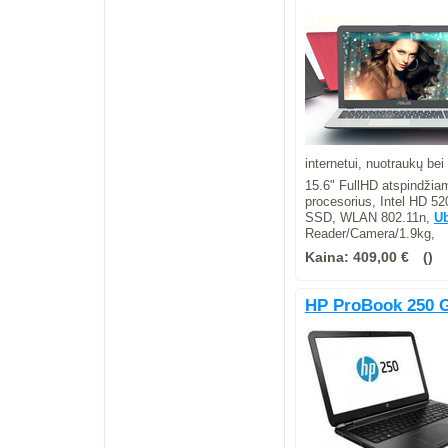
internetui, nuotraukų be
15.6" FullHD atspindžia
procesorius, Intel HD 
SSD, WLAN 802.11n,
U
Reader/Camera/1.9kg,
Kaina:
409,00 €
HP ProBook 250 