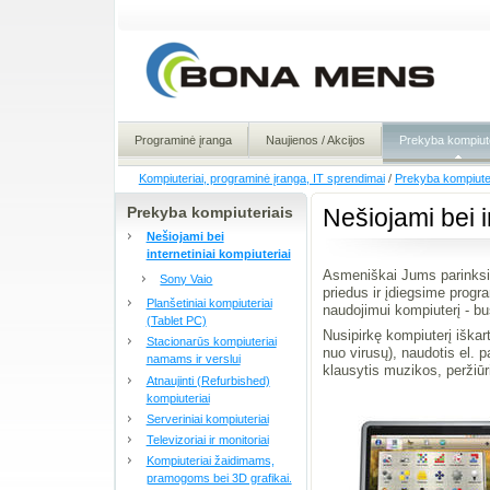
Programinė įranga
Naujienos / Akcijos
Prekyba kompiute
Kompiuteriai, programinė įranga, IT sprendimai
/
Prekyba kompiute
Prekyba kompiuteriais
Nešiojami bei i
Nešiojami bei
internetiniai kompiuteriai
Asmeniškai Jums parinksi
Sony Vaio
priedus ir įdiegsime progr
Planšetiniai kompiuteriai
naudojimui kompiuterį - b
(Tablet PC)
Nusipirkę kompiuterį iškart
Stacionarūs kompiuteriai
nuo virusų), naudotis el. p
namams ir verslui
klausytis muzikos, peržiūrin
Atnaujinti (Refurbished)
kompiuteriai
Serveriniai kompiuteriai
Televizoriai ir monitoriai
Kompiuteriai žaidimams,
pramogoms bei 3D grafikai.