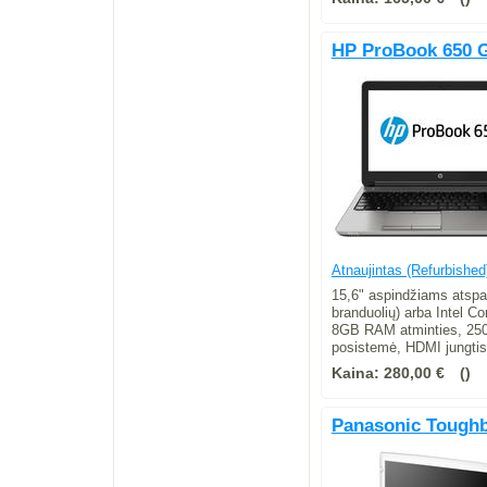
HP ProBook 650 
Atnaujintas (Refurbished
15,6" aspindžiams atspar
branduolių) arba Intel C
8GB RAM atminties, 250
posistemė, HDMI jungti
Kaina:
280,00 €
Panasonic Tough