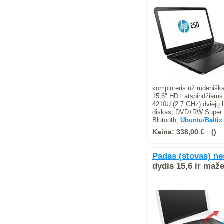
kompiuteris už rudenišką
15,6" HD+ atspindžiams a
4210U (2.7 GHz) dviejų 
diskas, DVD±RW Super M
Blutooth,
Ubuntu
/
Baltix
Kaina:
338,00 €
Padas (stovas) n
dydis 15,6 ir maž