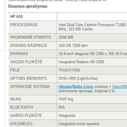
Išsamus aprašymas
HP 610
PROCESORIUS
Intel Dual Core Celeron Processor T150
MHz, 512 KB Cache
PAGRINDINĖ ATMINTIS
2048 MB
DISKINIS KAUPIKLIS
160 GB 7200 rpm
EKRANAS
15.6-inch diagonal HD 1366 x 768 16:9 w
VAIZDO PLOKŠTĖ
Integrated Radeon HD 3200
PELĖ
TOUCH PAD
OPTINIS ĮRENGINYS
DVD+-RW (LightScribe)
OPERACINĖ SISTEMA
Ubuntu
/
Baltix
Linux
sistema +
OpenOffi
antivirusinė apsauga, žodynai ir kt.
WLAN
TAIP b/g
BLUETOOTH
N/A
GARSO PLOKŠTĖ
Integruota
KOLONĖLĖS
Integrated mono speaker