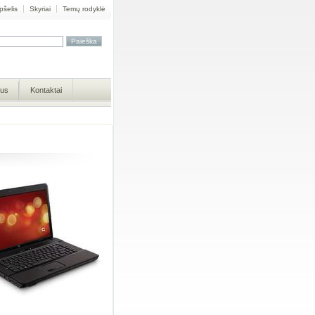
pšelis
Skyriai
Temų rodyklė
mus
Kontaktai