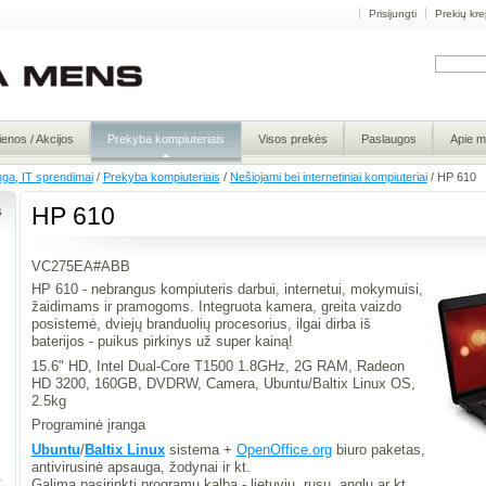
Prisijungti
Prekių kre
ienos / Akcijos
Prekyba kompiuteriais
Visos prekės
Paslaugos
Apie 
nga, IT sprendimai
/
Prekyba kompiuteriais
/
Nešiojami bei internetiniai kompiuteriai
/
HP 610
s
HP 610
VC275EA#ABB
HP 610 - nebrangus kompiuteris darbui, internetui, mokymuisi,
žaidimams ir pramogoms. Integruota kamera, greita vaizdo
posistemė, dviejų branduolių procesorius, ilgai dirba iš
baterijos - puikus pirkinys už super kainą!
15.6" HD, Intel Dual-Core T1500 1.8GHz, 2G RAM, Radeon
HD 3200, 160GB, DVDRW, Camera, Ubuntu/Baltix Linux OS,
2.5kg
Programinė įranga
Ubuntu
/
Baltix
Linux
sistema +
OpenOffice.org
biuro paketas,
antivirusinė apsauga, žodynai ir kt.
.
Galima pasirinkti programų kalbą - lietuvių, rusų, anglų ar kt.