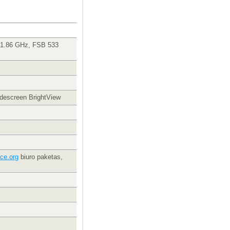
0 1.86 GHz, FSB 533
idescreen BrightView
ce.org
biuro paketas,