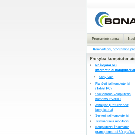
Programinė įranga
Nauj
Kompiuteriai, programinė įra
Prekyba kompiuteriai
Nešiojami bei
internetiniai kompiuteriai
Sony Vaio
Planšetiniai kompiuteriai
(Tablet PC)
Stacionarūs kompiuteriai
namams ir verslui
Atnaujinti (Refurbished)
kompiuteriai
Serveriniai kompiuteriai
Televizoriai ir monitoriai
Kompiuteriai žaidimams,
pramogoms bei 3D grafikai