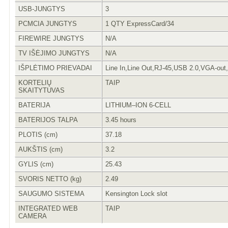
USB-JUNGTYS
3
PCMCIA JUNGTYS
1 QTY ExpressCard/34
FIREWIRE JUNGTYS
N/A
TV IŠĖJIMO JUNGTYS
N/A
IŠPLĖTIMO PRIEVADAI
Line In,Line Out,RJ-45,USB 2.0,VGA-out
KORTELIŲ
TAIP
SKAITYTUVAS
BATERIJA
LITHIUM–ION 6-CELL
BATERIJOS TALPA
3.45 hours
PLOTIS (cm)
37.18
AUKŠTIS (cm)
3.2
GYLIS (cm)
25.43
SVORIS NETTO (kg)
2.49
SAUGUMO SISTEMA
Kensington Lock slot
INTEGRATED WEB
TAIP
CAMERA