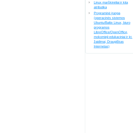
Linux marškinėliai ir kita
atributika
Programinė įranga
(operacinės sistemos
Ubuntu/Baltix Linux, biuro
programos
LibreOffice/OpenOffice,
mokomieji-edukaciniai ir kt.
žaidimai, Draugiškas
Internetas)