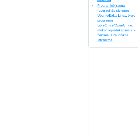
Programinė įranga
(operacinės sistemos
Ubuntu/Baltix Linux, biuro
programos
LibreOffice/OpenOffice,
mokomieji-edukaciniai ir kt.
žaidimai, Draugiškas
Internetas)