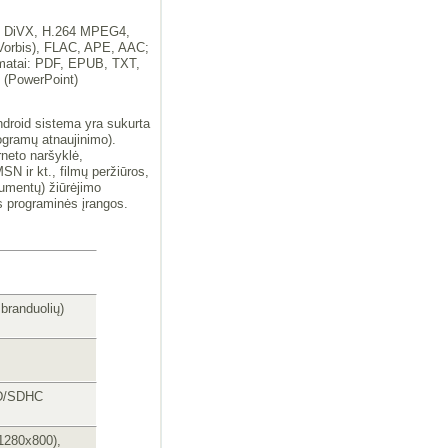
, DiVX, H.264 MPEG4,
orbis), FLAC, APE, AAC;
rmatai: PDF, EPUB, TXT,
(PowerPoint)
droid sistema yra sukurta
rogramų atnaujinimo).
rneto naršyklė,
 ir kt., filmų peržiūros,
kumentų) žiūrėjimo
s programinės įrangos.
branduolių)
SD/SDHC
(1280x800),