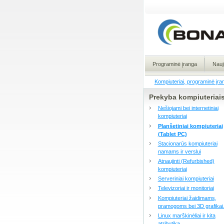
Programinė įranga
Nauj
Kompiuteriai, programinė įra
Prekyba kompiuteriai
Nešiojami bei internetiniai
kompiuteriai
Planšetiniai kompiuteriai
(Tablet PC)
Stacionarūs kompiuteriai
namams ir verslui
Atnaujinti (Refurbished)
kompiuteriai
Serveriniai kompiuteriai
Televizoriai ir monitoriai
Kompiuteriai žaidimams,
pramogoms bei 3D grafikai
Linux marškinėliai ir kita
atributika