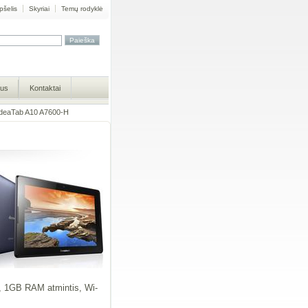
pšelis
Skyriai
Temų rodyklė
mus
Kontaktai
eaTab A10 A7600-H
s, 1GB RAM atmintis, Wi-