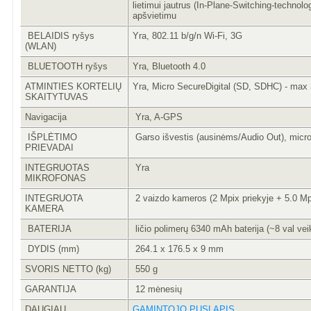
lietimui jautrus (In-Plane-Switching-technol
apšvietimu
BELAIDIS ryšys
Yra, 802.11 b/g/n Wi-Fi, 3G
(WLAN)
BLUETOOTH ryšys
Yra, Bluetooth 4.0
ATMINTIES KORTELIŲ
Yra, Micro SecureDigital (SD, SDHC) - max
SKAITYTUVAS
Navigacija
Yra, A-GPS
IŠPLĖTIMO
Garso išvestis (ausinėms/Audio Out), micr
PRIEVADAI
INTEGRUOTAS
Yra
MIKROFONAS
INTEGRUOTA
2 vaizdo kameros (2 Mpix priekyje + 5.0 Mp
KAMERA
BATERIJA
ličio polimerų 6340 mAh baterija (~8 val vei
DYDIS (mm)
264.1 x 176.5 x 9 mm
SVORIS NETTO (kg)
550 g
GARANTIJA
12 mėnesių
DAUGIAU
GAMINTOJO PUSLAPIS