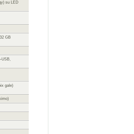
ogy) su LED
 32 GB
o-USB,
ix gale)
kimo)