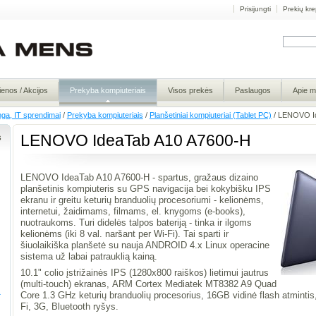
Prisijungti
Prekių kre
ienos / Akcijos
Prekyba kompiuteriais
Visos prekės
Paslaugos
Apie 
nga, IT sprendimai
/
Prekyba kompiuteriais
/
Planšetiniai kompiuteriai (Tablet PC)
/
LENOVO Id
s
LENOVO IdeaTab A10 A7600-H
LENOVO IdeaTab A10 A7600-H - spartus, gražaus dizaino
planšetinis kompiuteris su GPS navigacija bei kokybišku IPS
ekranu ir greitu keturių branduolių procesoriumi - kelionėms,
internetui, žaidimams, filmams, el. knygoms (e-books),
nuotraukoms. Turi didelės talpos bateriją - tinka ir ilgoms
kelionėms (iki 8 val. naršant per Wi-Fi). Tai sparti ir
šiuolaikiška planšetė su nauja ANDROID 4.x Linux operacine
sistema už labai patrauklią kainą.
10.1" colio įstrižainės IPS (1280x800 raiškos) lietimui jautrus
(multi-touch) ekranas, ARM Cortex Mediatek MT8382 A9 Quad
.
Core 1.3 GHz keturių branduolių procesorius, 16GB vidinė flash atminti
Fi, 3G, Bluetooth ryšys.