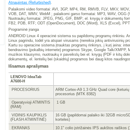
Atnaujintas (Refurbished)
.
Palaikomi video formatai: AVI, 3GP, MP4, RM, RMVB, FLV, MKV, MOV
VOB, DAT, WMV, WebM ; palaikomi garso formatai: MP3, WAV, OGG (V
Nuotraukų formatai: JPEG, PNG, GIF, BMP; el. knygų ir dokumentų fo
FB2, PDB, RTF; ODT (OpenDocument), DOC (Word), XLS (Excel), PPT 
Programinė įranga
ANDROID Linux 4 operacinė sistema su papildomų programų rinkiniu. An
Linux pagrindu, todėl yra atspari virusams (nereikia jokių antivirusinių p
Kartu su operacine sistema įtrauktas programų rinkinys, į kurį įeina: inte
bendravimo (pokalbių internete) programos Skype, Google Talk/XMPP, MSN
muzikos klausymo, nuotraukų ir paveikslų bei el. knygų (PDF ir kitų do
dokumentų, el. lentelių bei (skaidrių) programos bei daug kitos naudingo
Išsamus aprašymas
LENOVO IdeaTab
A7600-H
PROCESORIUS
ARM Cortex-A9 1.3 GHz Quad core (keturių 
procesorius (MTK 8382)
Operatyvioji ATMINTIS
1 GB
(RAM)
VIDINIS KAUPIKLIS
16 GB (papildomai palaiko iki 32GB micro
(FLASH ATMINTINĖ)
korteles)
EKRANAS
10.1" colio įstrižainės IPS aukštos raiškos 