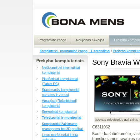
Programinė įranga
Naujienos / Akcijos
Prekyba kompiute
Kompiuteriai, programinė įranga, IT sprendimai
/
Prekyba kompiute
Prekyba kompiuteriais
Sony Bravia 
Nešiojami bei internetiniai
kompiuteriai
Planšetiniai kompiuteriai
(Tablet PC)
Stacionarūs kompiuteriai
namams ir verslui
Atnaujinti (Refurbished)
kompiuteriai
Serveriniai kompiuteriai
Televizoriai ir monitoriai
Įsigytas televizorius gali skirti
Kompiuteriai žaidimams,
C8311062
pramogoms bei 3D grafikai.
Kad ir ką žiūrėtumėte, visk
Linux marškinėliai ir kita
transliuojamos svarbios r
atributika