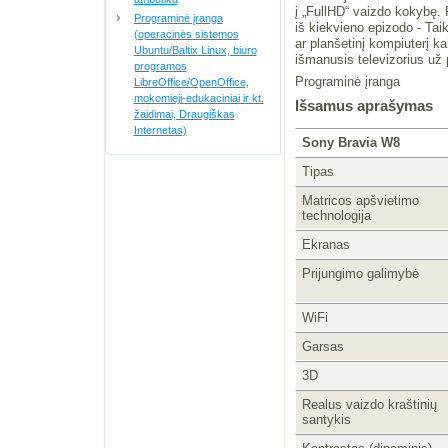
į „FullHD“ vaizdo kokybę. 
Programinė įranga
iš kiekvieno epizodo - Tai
(operacinės sistemos
ar planšetinį kompiuterį ka
Ubuntu/Baltix Linux, biuro
išmanusis televizorius už 
programos
Programinė įranga
LibreOffice/OpenOffice,
mokomieji-edukaciniai ir kt.
Išsamus aprašymas
žaidimai, Draugiškas
Internetas)
Sony Bravia W8
Tipas
Matricos apšvietimo
technologija
Ekranas
Prijungimo galimybė
WiFi
Garsas
3D
Realus vaizdo kraštinių
santykis