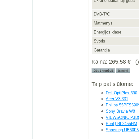
Ekrano skiriamoji geba
DVB-T/C
Matmenys
Energijos klasė
Svoris
Garantija
Kaina:
265,58 €
Taip pat siūlome:
Dell OptiPlex 390
Acer V3-331
Philips 55PFS690
Sony Bravia W8
VIEWSONIC PJD
BenQ RL2455HM
Samsung UE50F5