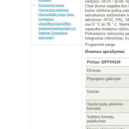
santykis: 04:03 / 16:09. R
Programinė įranga
Clear (kurios pagalba bus 
(operacinės sistemos
kurios užtikrina puikią v
Ubuntu/Baltix Linux, biuro
nemokamus antžeminės te
programos
atkūrimas: NTSC, PAL, SE
LibreOffice/OpenOffice,
nuo 5 ° C iki 35 ° C. Metin
mokomieji-edukaciniai ir kt.
sąnaudos budėjimo režimu
žaidimai, Draugiškas
Perkantiems televizorių 
Internetas)
integruotas mikrofonas, k
Programinė įranga
Išsamus aprašymas
Philips 32PFH4109
Ekranas
Prijungimo galimybė
Garsas
Vaizdo įrašų atkūrimo
formatai
Subtitrų formatų
palaikymas