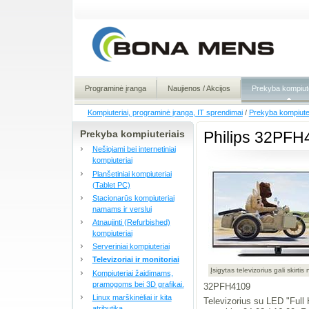
Programinė įranga
Naujienos / Akcijos
Prekyba kompiute
Kompiuteriai, programinė įranga, IT sprendimai
/
Prekyba kompiute
Prekyba kompiuteriais
Philips 32PFH
Nešiojami bei internetiniai
kompiuteriai
Planšetiniai kompiuteriai
(Tablet PC)
Stacionarūs kompiuteriai
namams ir verslui
Atnaujinti (Refurbished)
kompiuteriai
Serveriniai kompiuteriai
Televizoriai ir monitoriai
Įsigytas televizorius gali skirti
Kompiuteriai žaidimams,
pramogoms bei 3D grafikai.
32PFH4109
Linux marškinėliai ir kita
Televizorius su LED "Full 
atributika