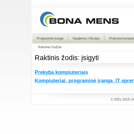
Programinė įranga
Naujienos / Akcijos
Prekyba kompiute
Raktiniai žodžiai
Raktinis žodis: įsigyti
Prekyba kompiuteriais
Kompiuteriai, programinė įranga, IT spre
© 2001-2018 UA