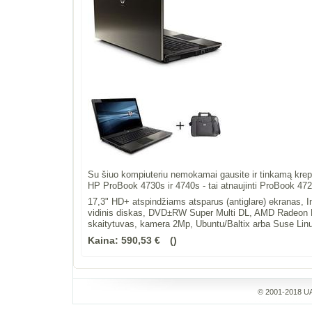
Su šiuo kompiuteriu nemokamai gausite ir tinkamą krep
HP ProBook 4730s ir 4740s - tai atnaujinti ProBook 472
17,3" HD+ atspindžiams atsparus (antiglare) ekranas,
vidinis diskas, DVD±RW Super Multi DL, AMD Radeon 
skaitytuvas, kamera 2Mp, Ubuntu/Baltix arba Suse Lin
Kaina:
590,53 €
© 2001-2018 UA