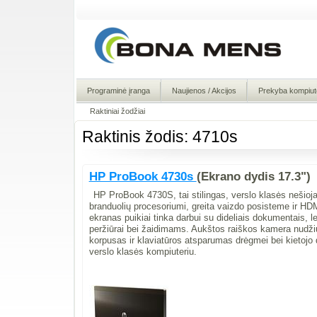
Programinė įranga
Naujienos / Akcijos
Prekyba kompiute
Raktiniai žodžiai
Raktinis žodis: 4710s
HP ProBook 4730s
(Ekrano dydis 17.3")
HP ProBook 4730S, tai stilingas, verslo klasės nešioja
branduolių procesoriumi, greita vaizdo posisteme ir HD
ekranas puikiai tinka darbui su dideliais dokumentais, le
peržiūrai bei žaidimams. Aukštos raiškos kamera nudžiu
korpusas ir klaviatūros atsparumas drėgmei bei kietoj
verslo klasės kompiuteriu.