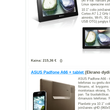
(iki 9 val. naršant 
Linux operacine sist
10.1" colio įstrižai
Cortex-A7 1.2 GHz k
atmintis, Wi-Fi, 3
USB OTG) jungtys lei
Kaina:
215,36 €
ASUS Padfone A66 + tablet
(Ekrano dydis
ASUS Padfone A66 - tai
telefonas su greitu dv
filmams, el. knygoms 
monitoriaus ekraną. Turi
pan. Tai šiuolaikiškas 
išmanusis telefonas.
Planšetė yra 10.1" col
įstrižainės qHD (960