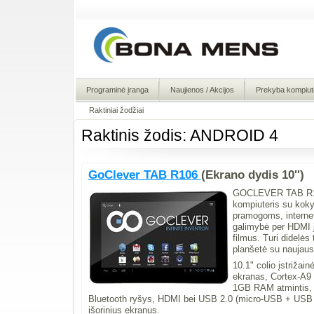
Programinė įranga
Naujienos / Akcijos
Prekyba kompiute
Raktiniai žodžiai
Raktinis žodis: ANDROID 4
GoClever TAB R106
(Ekrano dydis 10'')
GOCLEVER TAB R106 -
kompiuteris su kokyb
pramogoms, internet
galimybė per HDMI ju
filmus. Turi didelės 
planšetė su naujaus
10.1" colio įstrižai
ekranas, Cortex-A9 
1GB RAM atmintis, 
Bluetooth ryšys, HDMI bei USB 2.0 (micro-USB + USB OTG
išorinius ekranus.