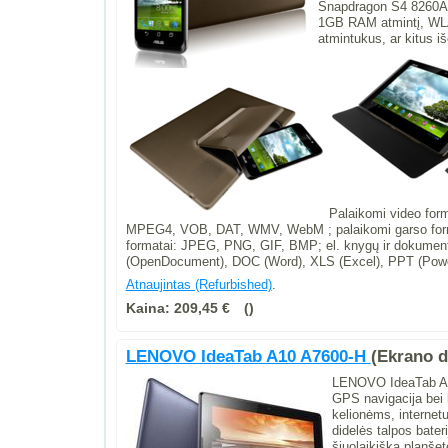
Snapdragon S4 8260A 1
1GB RAM atmintį, WLAN
atmintukus, ar kitus iš
Palaikomi video fo
MPEG4, VOB, DAT, WMV, WebM ; palaikomi garso for
formatai: JPEG, PNG, GIF, BMP; el. knygų ir dokume
(OpenDocument), DOC (Word), XLS (Excel), PPT (Powe
Atnaujintas (Refurbished)
.
Kaina:
209,45 €
LENOVO IdeaTab A10 A7600-H
(Ekrano dy
LENOVO IdeaTab A10
GPS navigacija bei 
kelionėms, internet
didelės talpos bateri
šiuolaikiška planše