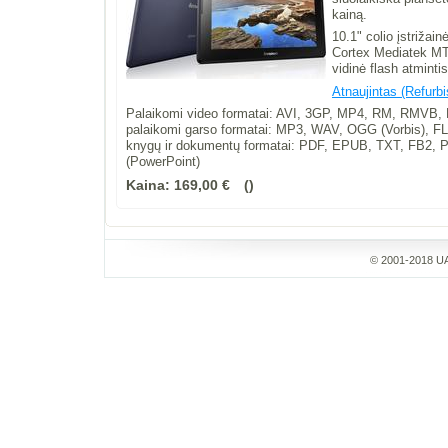
kainą.
10.1" colio įstrižai
Cortex Mediatek MT
vidinė flash atmint
Atnaujintas (Refurb
Palaikomi video formatai: AVI, 3GP, MP4, RM, RMV
palaikomi garso formatai: MP3, WAV, OGG (Vorbis), F
knygų ir dokumentų formatai: PDF, EPUB, TXT, FB2,
(PowerPoint)
Kaina:
169,00 €
© 2001-2018 UA