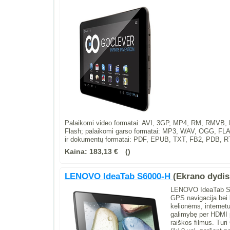
Palaikomi video formatai: AVI, 3GP, MP4, RM, RMV
Flash; palaikomi garso formatai: MP3, WAV, OGG, FL
ir dokumentų formatai: PDF, EPUB, TXT, FB2, PDB, R
Kaina:
183,13 €
LENOVO IdeaTab S6000-H
(Ekrano dydis 
LENOVO IdeaTab S600
GPS navigacija bei 
kelionėms, internet
galimybę per HDMI pr
raiškos filmus. Turi