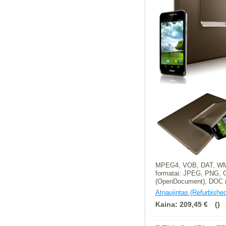
MPEG4, VOB, DAT, WMV,
formatai: JPEG, PNG, 
(OpenDocument), DOC (
Atnaujintas (Refurbished
Kaina:
209,45 €