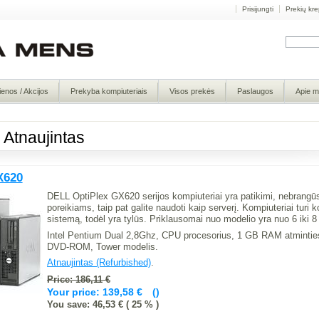
Prisijungti
Prekių kre
ienos / Akcijos
Prekyba kompiuteriais
Visos prekės
Paslaugos
Apie 
 Atnaujintas
X620
DELL OptiPlex GX620 serijos kompiuteriai yra patikimi, nebrangūs
poreikiams, taip pat galite naudoti kaip serverį. Kompiuteriai turi
sistemą, todėl yra tylūs. Priklausomai nuo modelio yra nuo 6 iki 
Intel Pentium Dual 2,8Ghz, CPU procesorius, 1 GB RAM atminties
DVD-ROM, Tower modelis.
Atnaujintas (Refurbished)
.
Price: 186,11 €
Your price:
139,58 €
You save: 46,53 € ( 25 % )