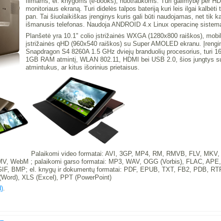
filmams, el. knygoms (e-books), nuotraukoms. Turi galimybę per HDM
monitoriaus ekraną. Turi didelės talpos bateriją kuri leis ilgai kalbėti t
pan. Tai šiuolaikiškas įrenginys kuris gali būti naudojamas, net tik ka
išmanusis telefonas. Naudoja ANDROID 4.x Linux operacinę sistem
Planšetė yra 10.1" colio įstrižainės WXGA (1280x800 raiškos), mobilu
įstrižainės qHD (960x540 raiškos) su Super AMOLED ekranu. Įren
Snapdragon S4 8260A 1.5 GHz dviejų branduolių procesorius, turi 16
1GB RAM atmintį, WLAN 802.11, HDMI bei USB 2.0, šios jungtys sute
atmintukus, ar kitus išorinius prietaisus.
Palaikomi video formatai: AVI, 3GP, MP4, RM, RMVB, FLV, MKV
 WebM ; palaikomi garso formatai: MP3, WAV, OGG (Vorbis), FLAC, APE,
GIF, BMP; el. knygų ir dokumentų formatai: PDF, EPUB, TXT, FB2, PDB, R
Word), XLS (Excel), PPT (PowerPoint)
)
.