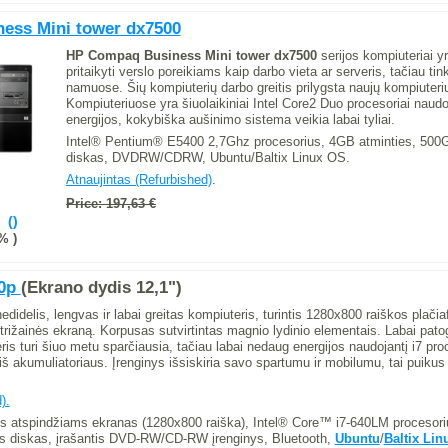
ess Mini tower dx7500
HP Compaq Business Mini tower dx7500
serijos kompiuteriai yr
pritaikyti verslo poreikiams kaip darbo vieta ar serveris, tačiau ti
namuose. Šių kompiuterių darbo greitis prilygsta naujų kompiuterių
Kompiuteriuose yra šiuolaikiniai Intel Core2 Duo procesoriai naud
energijos, kokybiška aušinimo sistema veikia labai tyliai.
Intel® Pentium® E5400 2,7Ghz procesorius, 4GB atminties, 500G
diskas, DVDRW/CDRW, Ubuntu/Baltix Linux OS.
Atnaujintas (Refurbished)
.
Price: 197,63 €
% )
40p
(Ekrano dydis 12,1")
didelis, lengvas ir labai greitas kompiuteris, turintis 1280x800 raiškos plačia
trižainės ekraną. Korpusas sutvirtintas magnio lydinio elementais. Labai pat
is turi šiuo metu sparčiausia, tačiau labai nedaug energijos naudojantį i7 proc
iš akumuliatoriaus. Įrenginys išsiskiria savo spartumu ir mobilumu, tai puikus
).
rus atspindžiams ekranas (1280x800 raiška), Intel® Core™ i7-640LM proceso
is diskas, įrašantis DVD-RW/CD-RW įrenginys, Bluetooth,
Ubuntu
/
Baltix Lin