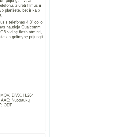
I prijungti TV, ar
elefonu, žiūrėti filmus ir
ip planšetė, bet ir kaip
ą.
sis telefonas 4.3'' colio
ginys naudoja Qualcomm
GB vidinę flash atmintį,
ikia galimybę prijungti
, MOV, DiVX, H.264
 AAC; Nuotraukų
TF; ODT