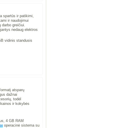
a spartūs ir patikimi,
nkami ir naudojimui
 darbo greičiui.
ojantys nedaug elektros
B vidinis standusis
formatį atsparų
ogus dažnai
esorių, todėl
 kainos ir kokybės
rius, 4 GB RAM
ux
operacinė sistema su