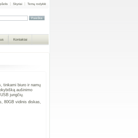
pšelis
Skyriai
Temų rodyklė
mus
Kontaktai
, tinkami biuro ir namų
 kokybišką aušinimo
8 USB jungčių.
, 80GB vidinis diskas,