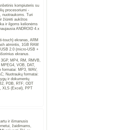
nšetinis kompiuteris su
lių procesoriumi -
, nuotraukoms. Turi
r žiūrėti aukštos
inka ir ilgoms kelionėms
 su naujausia ANDROID 4.x
ulti-touch) ekranas, ARM
lash atmintis, 1GB RAM
 USB 2.0 (micro-USB +
 išorinius ekranus.
VI, 3GP, MP4, RM, RMVB,
4 MPEG4, VOB, DAT,
 formatai: MP3, WAV,
C; Nuotraukų formatai:
ygų ir dokumentų
FB2, PDB, RTF; ODT
, XLS (Excel), PPT
artu ir išmanusis
ernetui, žaidimams,