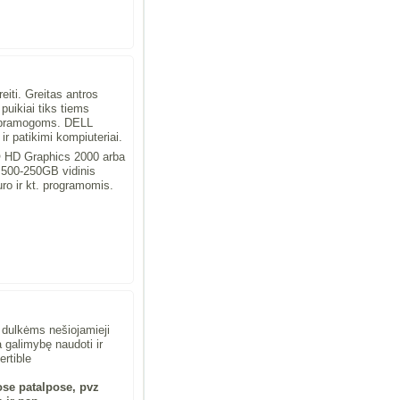
eiti. Greitas antros
puikiai tiks tiems
ir pramogoms. DELL
r patikimi kompiuteriai.
l® HD Graphics 2000 arba
500-250GB vidinis
ro ir kt. programomis.
 dulkėms nešiojamieji
 galimybę naudoti ir
ertible
se patalpose, pvz