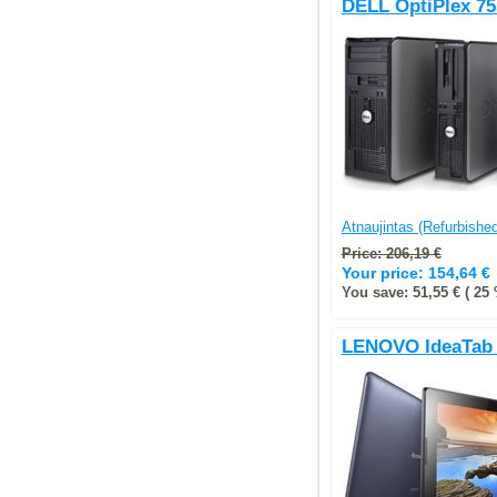
DELL OptiPlex 75
Atnaujintas (Refurbished
Price: 206,19 €
Your price:
154,64 €
You save: 51,55 € ( 25 
LENOVO IdeaTab