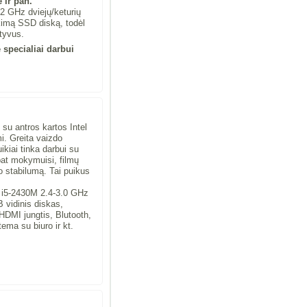
 ir pan.
2 GHz dviejų/keturių
ikimą SSD diską, todėl
tyvus.
specialiai darbui
su antros kartos Intel
i. Greita vaizdo
kiai tinka darbui su
 pat mokymuisi, filmų
o stabilumą. Tai puikus
e i5-2430M 2.4-3.0 GHz
 vidinis diskas,
DMI jungtis, Blutooth,
ema su biuro ir kt.