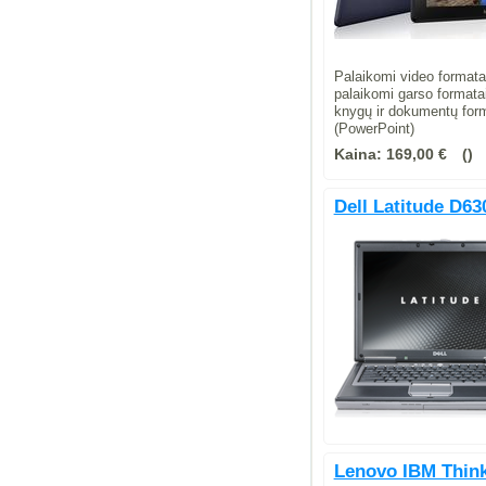
Palaikomi video forma
palaikomi garso format
knygų ir dokumentų fo
(PowerPoint)
Kaina:
169,00 €
Dell Latitude D63
Lenovo IBM Think