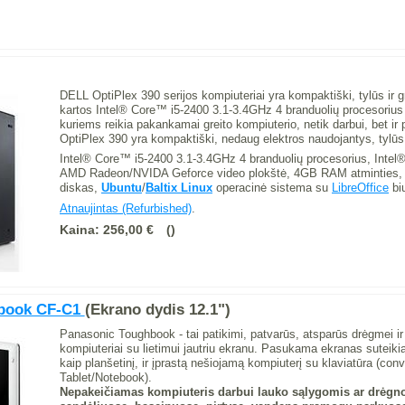
.
DELL OptiPlex 390 serijos kompiuteriai yra kompaktiški, tylūs ir gr
kartos Intel® Core™ i5-2400 3.1-3.4GHz 4 branduolių procesorius 
kuriems reikia pakankamai greito kompiuterio, netik darbui, bet 
OptiPlex 390 yra kompaktiški, nedaug elektros naudojantys, tylūs i
Intel® Core™ i5-2400 3.1-3.4GHz 4 branduolių procesorius, Inte
AMD Radeon/NVIDA Geforce video plokštė, 4GB RAM atminties, 
diskas,
Ubuntu
/
Baltix
Linux
operacinė sistema su
LibreOffice
biu
Atnaujintas (Refurbished)
.
Kaina:
256,00 €
book CF-C1
(Ekrano dydis 12.1")
Panasonic Toughbook - tai patikimi, patvarūs, atsparūs drėgmei ir
kompiuteriai su lietimui jautriu ekranu. Pasukama ekranas suteikia
kaip planšetinį, ir įprastą nešiojamą kompiuterį su klaviatūra (conv
Tablet/Notebook).
Nepakeičiamas kompiuteris darbui lauko sąlygomis ar drėgno