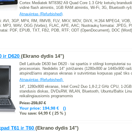
Cortex Mediatek MT8382 A9 Quad Core 1.3 GHz keturių branduoli
vidinė flash atmintis, 1GB RAM atmintis, Wi-Fi, 3G, Bluetooth ryš
Atnaujintas (Refurbished)
.
tai: AVI, 3GP, MP4, RM, RMVB, FLV, MKV, MOV, DiVX, H.264 MPEG4, VOB
ai: MP3, WAV, OGG (Vorbis), FLAC, APE, AAC; Nuotraukų formatai: JPEG, P
rmatai: PDF, EPUB, TXT, FB2, PDB, RTF; ODT (OpenDocument), DOC (Word)
0 ir D620
(Ekrano dydis 14")
Dell Latitude D630 bei D620 - tai spartūs ir stilingi kompiuteriai su
procesoriais. Nedidelis 14" įstrižainės (1280x800 ar 1440x900 raiš
atspindžiams atsparus ekranas ir sutvirtintas korpusas ypač tiks
Atnaujintas (Refurbished).
14", 1280x800 ekranas, Intel Core2 Duo 1,8-2,2 GHz CPU, 1-2
standusis diskas, DVD±RW, WLAN, Bluetooth, Ubuntu/Baltix Lin
reikalingiausiomis programomis
Price: 259,97 €
Your price:
194,98 €
You save: 64,99 € ( 25 % )
pad T61 ir T60
(Ekrano dydis 14")