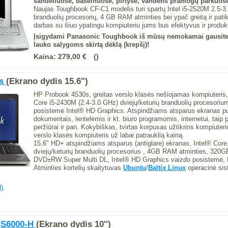
sandėliuose, baseinuose, pirtyse, vandens pramogų parkuose
Naujas Toughbook CF-C1 modelis turi spartų Intel i5-2520M 2.5-3.
branduolių procesorių, 4 GB RAM atminties bei ypač greitą ir pat
darbas su šiuo ypatingu kompiuteriu jums bus efektyvus ir produk
Įsigydami Panasonic Toughbook iš mūsų nemokamai gausite 
lauko salygoms skirtą dėklą (krepšį)!
Kaina:
279,00 €
0s
(Ekrano dydis 15.6")
HP Probook 4530s, greitas verslo klasės nešiojamas kompiuteris, 
Core i5-2430M (2.4-3.0 GHz) dviejų/keturių branduolių procesorium
posistemė Intel® HD Graphics. Atspindžiams atsparus ekranas pui
dokumentais, lentelėmis ir kt. biuro programomis, internetui, taip
peržiūrai ir pan. Kokybiškas, tvirtas korpusas užtikrins kompiuteri
verslo klasės kompiuteris už labai patrauklią kainą.
15,6" HD+ atspindžiams atsparus (antiglare) ekranas, Intel® Cor
dviejų/keturių branduolių procesorius , 4GB RAM atminties, 320GB
DVD±RW Super Multi DL, Intel® HD Graphics vaizdo posistemė, H
Atminties kortelių skaitytuvas
Ubuntu
/
Baltix Linux
operacinė sist
)
.
 S6000-H
(Ekrano dydis 10'')