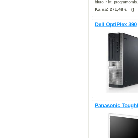
biuro ir kt. programomis
Kaina:
271,48 €
Dell OptiPlex 390
Panasonic Tough