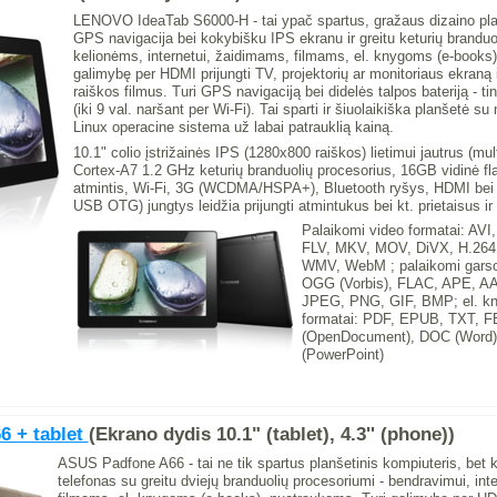
LENOVO IdeaTab S6000-H - tai ypač spartus, gražaus dizaino pla
GPS navigacija bei kokybišku IPS ekranu ir greitu keturių branduo
kelionėms, internetui, žaidimams, filmams, el. knygoms (e-books)
galimybę per HDMI prijungti TV, projektorių ar monitoriaus ekraną i
raiškos filmus. Turi GPS navigaciją bei didelės talpos bateriją - t
(iki 9 val. naršant per Wi-Fi). Tai sparti ir šiuolaikiška planšetė
Linux operacine sistema už labai patrauklią kainą.
10.1" colio įstrižainės IPS (1280x800 raiškos) lietimui jautrus (m
Cortex-A7 1.2 GHz keturių branduolių procesorius, 16GB vidinė f
atmintis, Wi-Fi, 3G (WCDMA/HSPA+), Bluetooth ryšys, HDMI bei
USB OTG) jungtys leidžia prijungti atmintukus bei kt. prietaisus ir
Palaikomi video formatai: A
FLV, MKV, MOV, DiVX, H.26
WMV, WebM ; palaikomi garso
OGG (Vorbis), FLAC, APE, AA
JPEG, PNG, GIF, BMP; el. kn
formatai: PDF, EPUB, TXT, 
(OpenDocument), DOC (Word)
(PowerPoint)
6 + tablet
(Ekrano dydis 10.1" (tablet), 4.3'' (phone))
ASUS Padfone A66 - tai ne tik spartus planšetinis kompiuteris, bet k
telefonas su greitu dviejų branduolių procesoriumi - bendravimui, int