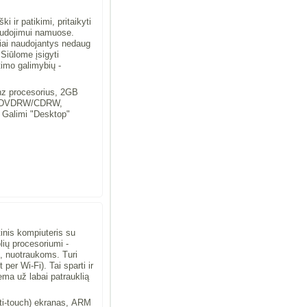
i ir patikimi, pritaikyti
naudojimui namuose.
iai naudojantys nedaug
 Siūlome įsigyti
timo galimybių -
hz procesorius, 2GB
s, DVDRW/CDRW,
 Galimi "Desktop"
nis kompiuteris su
lių procesoriumi -
, nuotraukoms. Turi
 per Wi-Fi). Tai sparti ir
ma už labai patrauklią
ulti-touch) ekranas, ARM