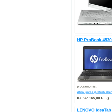
HP ProBook 453
programomis.
Atnaujintas (Refurbished
Kaina:
165,00 €
LENOVO IdeaTab