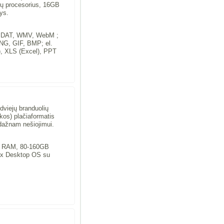
ų procesorius, 16GB
ys.
, DAT, WMV, WebM ;
NG, GIF, BMP; el.
, XLS (Excel), PPT
 dviejų branduolių
kos) plačiaformatis
 dažnam nešiojimui.
GB RAM, 80-160GB
ux Desktop OS su