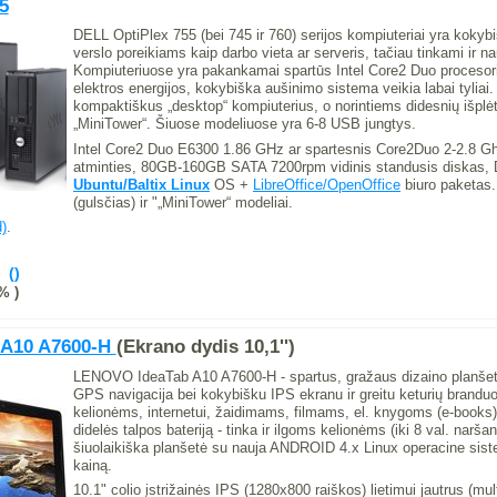
5
DELL OptiPlex 755 (bei 745 ir 760) serijos kompiuteriai yra kokybišk
verslo poreikiams kaip darbo vieta ar serveris, tačiau tinkami ir 
Kompiuteriuose yra pakankamai spartūs Intel Core2 Duo procesor
elektros energijos, kokybiška aušinimo sistema veikia labai tyliai.
kompaktiškus „desktop“ kompiuterius, o norintiems didesnių išplė
„MiniTower“. Šiuose modeliuose yra 6-8 USB jungtys.
Intel Core2 Duo E6300 1.86 GHz ar spartesnis Core2Duo 2-2.8 G
atminties, 80GB-160GB SATA 7200rpm vidinis standusis diska
Ubuntu/Baltix
Linux
OS +
LibreOffice/OpenOffice
biuro paketas.
(gulsčias) ir "„MiniTower“ modeliai.
)
.
% )
 A10 A7600-H
(Ekrano dydis 10,1'')
LENOVO IdeaTab A10 A7600-H - spartus, gražaus dizaino planšeti
GPS navigacija bei kokybišku IPS ekranu ir greitu keturių branduo
kelionėms, internetui, žaidimams, filmams, el. knygoms (e-books)
didelės talpos bateriją - tinka ir ilgoms kelionėms (iki 8 val. naršant
šiuolaikiška planšetė su nauja ANDROID 4.x Linux operacine siste
kainą.
10.1" colio įstrižainės IPS (1280x800 raiškos) lietimui jautrus (m