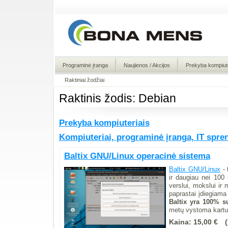
Programinė įranga
Naujienos / Akcijos
Prekyba kompiute
Raktiniai žodžiai
Raktinis žodis: Debian
Prekyba kompiuteriais
Kompiuteriai, programinė įranga, IT spre
Baltix GNU/Linux operacinė sistema
Baltix GNU/Linux
- 
ir daugiau nei 100 
verslui, mokslui i
paprastai įdiegiam
Baltix yra 100% s
metų vystoma kartu
Kaina:
15,00 €