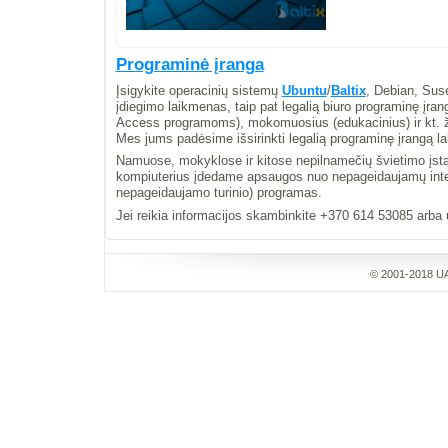
Programinė įranga
Įsigykite operacinių sistemų
Ubuntu
/
Baltix
, Debian, Sus
įdiegimo laikmenas, taip pat legalią biuro programinę įra
Access programoms), mokomuosius (edukacinius) ir kt. ža
Mes jums padėsime išsirinkti legalią programinę įrangą la
Namuose, mokyklose ir kitose nepilnamečių švietimo įstaig
kompiuterius įdedame apsaugos nuo nepageidaujamų intern
nepageidaujamo turinio) programas.
Jei reikia informacijos skambinkite +370 614 53085 arba 
© 2001-2018 UA