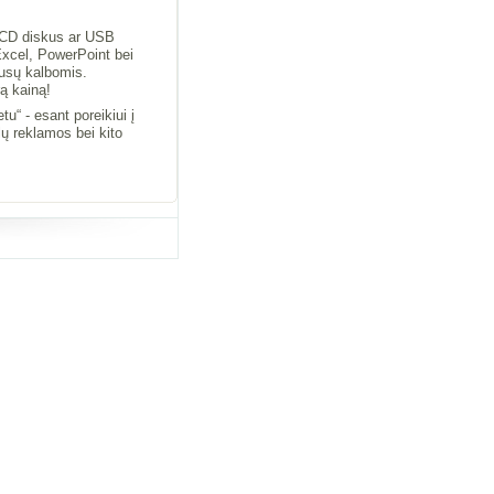
 CD diskus ar USB
xcel, PowerPoint bei
rusų kalbomis.
ą kainą!
u“ - esant poreikiui į
ų reklamos bei kito