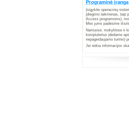
Programinė įranga
Įsigykite operacinių sist
įdiegimo laikmenas, taip p
Access programoms), mokom
Mes jums padėsime išsirin
Namuose, mokyklose ir kito
kompiuterius įdedame apsa
nepageidaujamo turinio) 
Jei reikia informacijos s