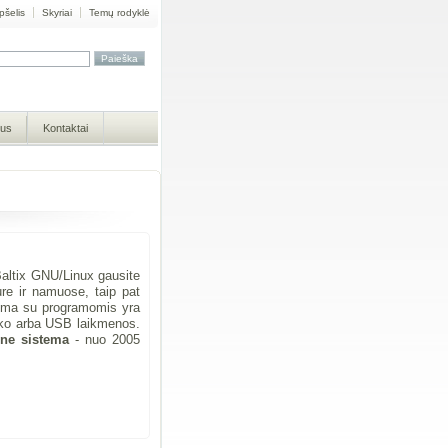
pšelis
Skyriai
Temų rodyklė
mus
Kontaktai
Baltix GNU/Linux gausite
ure ir namuose, taip pat
tema su programomis yra
sko arba USB laikmenos.
ne sistema
- nuo 2005