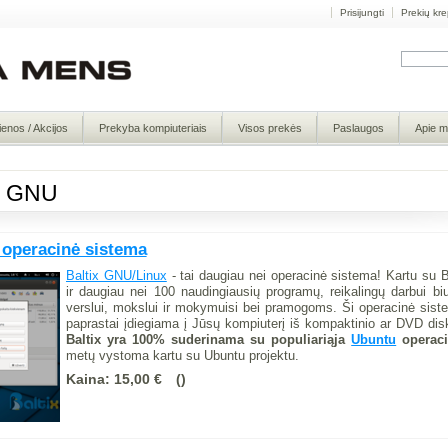
Prisijungti
Prekių kre
ienos / Akcijos
Prekyba kompiuteriais
Visos prekės
Paslaugos
Apie 
s: GNU
 operacinė sistema
Baltix GNU/Linux
- tai daugiau nei operacinė sistema! Kartu su 
ir daugiau nei 100 naudingiausių programų, reikalingų darbui bi
verslui, mokslui ir mokymuisi bei pramogoms. Ši operacinė sis
paprastai įdiegiama į Jūsų kompiuterį iš kompaktinio ar DVD di
Baltix yra 100% suderinama su populiariąja
Ubuntu
operaci
metų vystoma kartu su Ubuntu projektu.
Kaina:
15,00 €