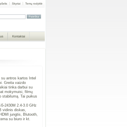
pšelis
Skyriai
Temų rodyklė
mus
Kontaktai
su antros kartos Intel
i. Greita vaizdo
kiai tinka darbui su
 pat mokymuisi, filmų
o stabilumą. Tai puikus
e i5-2430M 2.4-3.0 GHz
 vidinis diskas,
DMI jungtis, Blutooth,
ema su biuro ir kt.