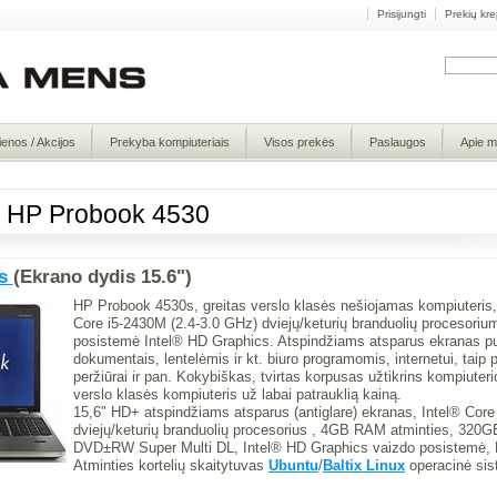
Prisijungti
Prekių kre
ienos / Akcijos
Prekyba kompiuteriais
Visos prekės
Paslaugos
Apie 
s: HP Probook 4530
0s
(Ekrano dydis 15.6")
HP Probook 4530s, greitas verslo klasės nešiojamas kompiuteris, 
Core i5-2430M (2.4-3.0 GHz) dviejų/keturių branduolių procesorium
posistemė Intel® HD Graphics. Atspindžiams atsparus ekranas pui
dokumentais, lentelėmis ir kt. biuro programomis, internetui, taip
peržiūrai ir pan. Kokybiškas, tvirtas korpusas užtikrins kompiuteri
verslo klasės kompiuteris už labai patrauklią kainą.
15,6" HD+ atspindžiams atsparus (antiglare) ekranas, Intel® Cor
dviejų/keturių branduolių procesorius , 4GB RAM atminties, 320GB
DVD±RW Super Multi DL, Intel® HD Graphics vaizdo posistemė, H
Atminties kortelių skaitytuvas
Ubuntu
/
Baltix Linux
operacinė sist