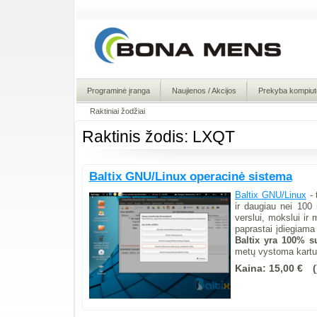
Programinė įranga
Naujienos / Akcijos
Prekyba kompiute
Raktiniai žodžiai
Raktinis žodis: LXQT
Baltix GNU/Linux operacinė sistema
Baltix GNU/Linux
- 
ir daugiau nei 100 
verslui, mokslui i
paprastai įdiegiam
Baltix yra 100% s
metų vystoma kartu
Kaina:
15,00 €