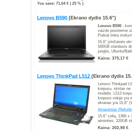
You save: 71,64 € ( 25 % )
Lenovo B590
(Ekrano dydis 15.6")
Lenovo B590
- komp
vaizdo posisteme u
Puikiai tinka mokym
15,6" įstrižainės 
500GB standusis di
jungtis, Ubuntu/Bal
Kaina:
375,17 €
Lenovo ThinkPad L512
(Ekrano dydis 15.
Lenovo Thinkpad L51
korpusu, skirtas ne 
modelis. L512 korpus
korpuso viduje yra m
ekranas yra 15,6" (
Atnaujintas (Refurbi
15,6" colių, 1366 
atminties, 320GB s
Kaina:
202,98 €