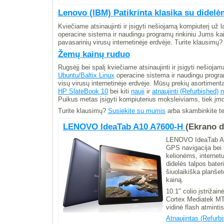
Lenovo (IBM) Patikrinta klasika su didel
Kviečiame atsinaujinti ir įsigyti nešiojamą kompiuterį už
operacine sistema ir naudingu programų rinkiniu Jums k
pavasarinių virusų internetinėje erdvėje. Turite klausimų
Žemų kainų ruduo
Rugsėjį bei spalį kviečiame atsinaujinti ir įsigyti nešioj
Ubuntu/Baltix Linux
operacine sistema ir naudingu program
visų virusų internetinėje erdvėje. Mūsų prekių asortiment
HP SlateBook 10
bei kiti
nauji
ir
atnaujinti (Refurbished)
n
Puikus metas įsigyti kompiuterius moksleiviams, tiek įmon
Turite klausimų?
Susiekite
su mumis
arba skambinkite t
LENOVO IdeaTab A10 A7600-H
(Ekrano dy
LENOVO IdeaTab A10
GPS navigacija bei 
kelionėms, internet
didelės talpos bateri
šiuolaikiška planše
kainą.
10.1" colio įstrižai
Cortex Mediatek MT
vidinė flash atmint
Atnaujintas (Refurb