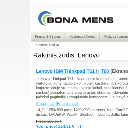
Programinė įranga
Naujienos / Akcijos
Prekyba kompiute
Raktiniai žodžiai
Raktinis žodis: Lenovo
Lenovo IBM Thinkpad T61 ir T60
(Ekrano
Lenovo Thinkpad T61 - šiuolaikinis kompiuteris, turinti
vartotojui, kuris naudoja kompiuterį kasdien. T61 korpus
korpuso viduje yra magnio lydinio lankai, suteikiantys
raiškos) plačiaformatis arba įprastas ekranas. Klaviatūr
pažeisti pagrindinių kompiuterio komponentų, jei netyči
Atnaujintas (Refurbished).
14,1", 1280x800 (arba 1400x900) ekranas, Intel Core
diskas, DVD±RW, WLAN, Bluetooth, Ubuntu/Baltix Lin
Price: 286,55 €
Your price:
214,91 €