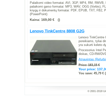
Palaikomi video formatai: AVI, 3GP, MP4, RM, RMV
palaikomi garso formatai: MP3, WAV, OGG (Vorbis), F
knygų ir dokumentų formatai: PDF, EPUB, TXT, FB2,
(PowerPoint)
Kaina:
169,00 €
Lenovo TinkCentre 8808 G2G
Lenovo TinkCentre 8
poreikiams, tyliai 
yra sukurti keleto 
Procesorius Intel 
diskas, CD-RW/DVD
Atnaujintas (Refurb
Price: 183,15 €
Your price:
137,3
You save: 45,79 € (
© 2001-2018 UA