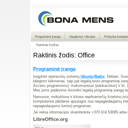
Programinė įranga
Naujienos / Akcijos
Prekyba kompiute
Raktiniai žodžiai
Raktinis žodis: Office
Programinė įranga
Įsigykite operacinių sistemų
Ubuntu
/
Baltix
, Debian, Sus
įdiegimo laikmenas, taip pat legalią biuro programinę įra
Access programoms), mokomuosius (edukacinius) ir kt. ža
Mes jums padėsime išsirinkti legalią programinę įrangą la
Namuose, mokyklose ir kitose nepilnamečių švietimo įstaig
kompiuterius įdedame apsaugos nuo nepageidaujamų intern
nepageidaujamo turinio) programas.
Jei reikia informacijos skambinkite +370 614 53085 arba 
LibreOffice.org