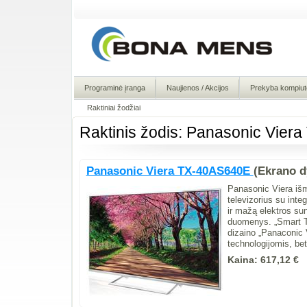
Programinė įranga
Naujienos / Akcijos
Prekyba kompiute
Raktiniai žodžiai
Raktinis žodis: Panasonic Vie
Panasonic Viera TX-40AS640E
(Ekrano d
Panasonic Viera iš
televizorius su inte
ir mažą elektros sun
duomenys. „Smart TV"
dizaino „Panaconic 
technologijomis, bet
Kaina:
617,12 €