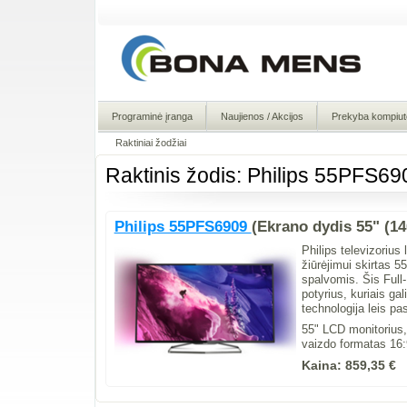
Programinė įranga
Naujienos / Akcijos
Prekyba kompiute
Raktiniai žodžiai
Raktinis žodis: Philips 55PFS69
Philips 55PFS6909
(Ekrano dydis 55" (1
Philips televizorius
žiūrėjimui skirtas 5
spalvomis. Šis Full-
potyrius, kuriais g
technologija leis pas
55" LCD monitorius
vaizdo formatas 16:
Kaina:
859,35 €