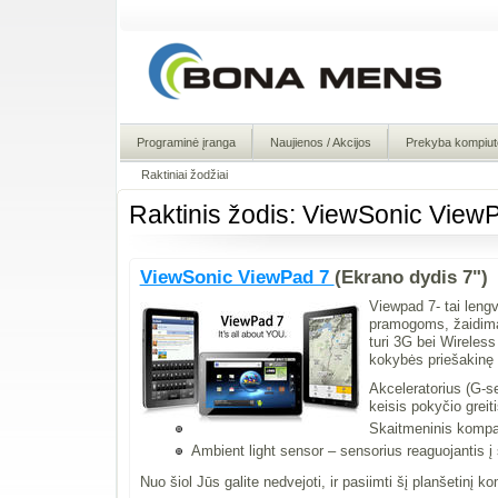
Programinė įranga
Naujienos / Akcijos
Prekyba kompiute
Raktiniai žodžiai
Raktinis žodis: ViewSonic View
ViewSonic ViewPad 7
(Ekrano dydis 7")
Viewpad 7- tai lengv
pramogoms, žaidima
turi 3G bei Wireles
kokybės priešakinę k
Akceleratorius (G-se
keisis pokyčio greiti
Skaitmeninis kompa
Ambient light sensor – sensorius reaguojantis į 
Nuo šiol Jūs galite nedvejoti, ir pasiimti šį planšetinį 