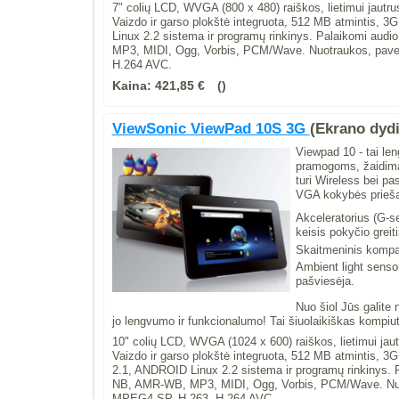
7" colių LCD, WVGA (800 x 480) raiškos, lietimui ja
Vaizdo ir garso plokštė integruota, 512 MB atmintis, 3
Linux 2.2 sistema ir programų rinkinys. Palaikomi a
MP3, MIDI, Ogg, Vorbis, PCM/Wave. Nuotraukos, pave
H.264 AVC.
Kaina:
421,85 €
ViewSonic ViewPad 10S 3G
(Ekrano dydi
Viewpad 10 - tai len
pramogoms, žaidima
turi Wireless bei p
VGA kokybės priešak
Akceleratorius (G-sen
keisis pokyčio greiti
Skaitmeninis kompa
Ambient light sensor
pašviesėja.
Nuo šiol Jūs galite 
jo lengvumo ir funkcionalumo! Tai šiuolaikiškas kompiut
10" colių LCD, WVGA (1024 x 600) raiškos, lietimui ja
Vaizdo ir garso plokštė integruota, 512 MB atmintis, 3G+
2.1, ANDROID Linux 2.2 sistema ir programų rinkinys
NB, AMR-WB, MP3, MIDI, Ogg, Vorbis, PCM/Wave. Nuot
MPEG4-SP, H.263, H.264 AVC.