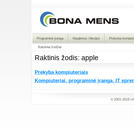
Programinė įranga
Naujienos / Akcijos
Prekyba kompiute
Raktiniai žodžiai
Raktinis žodis: apple
Prekyba kompiuteriais
Kompiuteriai, programinė įranga, IT spre
© 2001-2018 UA