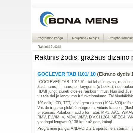
Programinė įranga
Naujienos / Akcijos
Prekyba kompiute
Raktiniai žodžiai
Raktinis žodis: gražaus dizaino
GOCLEVER TAB I101/ 10
(Ekrano dydis 
GOCLEVER TAB I101/ 10 - tai labai lengvas, mobilus, 
žaidimams, filmams, el. knygoms (e-books), nuotraukom
HDMI jungtį žiūrėti didelės raiškos filmus. Nuo šiol Jūs g
visada dėl jo lengvumo ir funkcionalumo. Tai šiuolaikišk
10" colių LCD, TFT, labai gera ekrano (1024x600) raišk
Vaizdo ir garso plokštė integruota; vidinis kaupikis (flas
prietaisus. Palaikomi audio formatai: MP3, AAC, WMA
RMV, FLV/M, V, MOV, WMV, DiVX H.264, MPEG4, WMV9
ypatingai lengvas 0,138 kg ir už gerą kainą!
Programinė įranga: ANDROID 2.1 operacinė sistema ir p