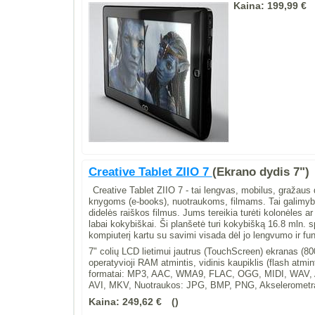
Kaina:
199,99 €
Creative Tablet ZIIO 7
(Ekrano dydis 7")
Creative Tablet ZIIO 7 - tai lengvas, mobilus, gražaus
knygoms (e-books), nuotraukoms, filmams. Tai galimybė
didelės raiškos filmus. Jums tereikia turėti kolonėles 
labai kokybiškai. Ši planšetė turi kokybišką 16.8 mln. sp
kompiuterį kartu su savimi visada dėl jo lengvumo ir fu
7" colių LCD lietimui jautrus (TouchScreen) ekranas (8
operatyvioji RAM atmintis, vidinis kaupiklis (flash atmi
formatai: MP3, AAC, WMA9, FLAC, OGG, MIDI, WAV, A
AVI, MKV, Nuotraukos: JPG, BMP, PNG, Akselerometras
Kaina:
249,62 €