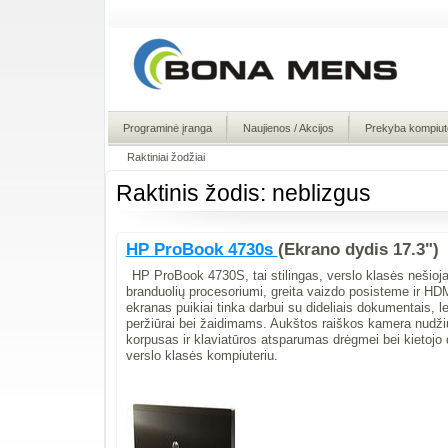
Programinė įranga
Naujienos / Akcijos
Prekyba kompiute
Raktiniai žodžiai
Raktinis žodis: neblizgus
HP ProBook 4730s
(Ekrano dydis 17.3")
HP ProBook 4730S, tai stilingas, verslo klasės nešioja
branduolių procesoriumi, greita vaizdo posisteme ir HD
ekranas puikiai tinka darbui su dideliais dokumentais, le
peržiūrai bei žaidimams. Aukštos raiškos kamera nudžiu
korpusas ir klaviatūros atsparumas drėgmei bei kietoj
verslo klasės kompiuteriu.