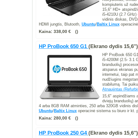
kompiuteris už rude
15,6" HD+ atspindži
i5-4210U (2.7 GHz)
vidinis diskas, DV
HDMI jungtis, Blutooth,
Ubuntu
/
Baltix Linux
operacinė 
Kaina:
338,00 €
HP ProBook 650 G1
(Ekrano dydis 15,6'')
HP ProBook 650 G1 -
i5-4200M (2.5- 3.1 
branduolių) proceso
atsparus ekranas pui
internetui, taip pa
nudžiugins mėgstanč
stabilumą. Tai puiku
Atnaujintas (Refurbi
15,6" aspindžiams a
dviejų branduolių) a
4 arba 8GB RAM atminties, 250 arba 320GB vidinis di
Ubuntu
/
Baltix Linux
operacinė sistema su biuro ir kt.
Kaina:
280,00 €
HP ProBook 250 G4
(Ekrano dydis 15,6'')