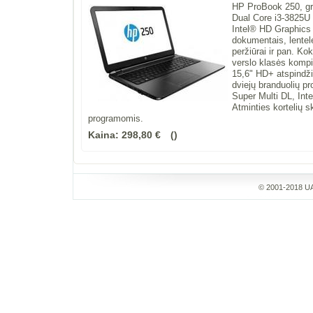
HP ProBook 250, gre
Dual Core i3-3825U 
Intel® HD Graphics 
dokumentais, lentelė
peržiūrai ir pan. Ko
verslo klasės kompiu
15,6" HD+ atspindži
dviejų branduolių 
Super Multi DL, Int
Atminties kortelių 
programomis.
Kaina:
298,80 €
© 2001-2018 UA