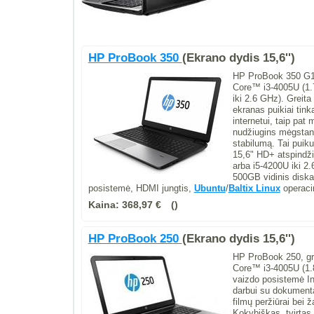
HP ProBook 350
(Ekrano dydis 15,6'')
HP ProBook 350 G1, 
Core™ i3-4005U (1.7
iki 2.6 GHz). Greit
ekranas puikiai tink
internetui, taip pa
nudžiugins mėgstanč
stabilumą. Tai puiku
15,6" HD+ atspindži
arba i5-4200U iki 2
500GB vidinis disk
posistemė, HDMI jungtis,
Ubuntu
/
Baltix Linux
operacin
Kaina:
368,97 €
HP ProBook 250
(Ekrano dydis 15,6'')
HP ProBook 250, gre
Core™ i3-4005U (1.8
vaizdo posistemė In
darbui su dokumentai
filmų peržiūrai bei
Kokybiškas, tvirtas