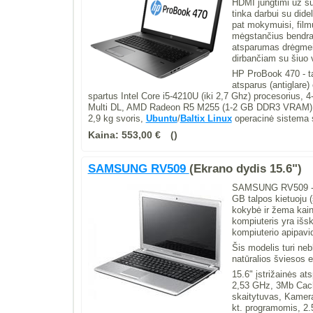
HDMI jungtimi už su
tinka darbui su dide
pat mokymuisi, film
mėgstančius bendraut
atsparumas drėgmei 
dirbančiam su šiuo 
HP ProBook 470 - t
atsparus (antiglare
spartus Intel Core i5-4210U (iki 2,7 Ghz) procesoriu
Multi DL, AMD Radeon R5 M255 (1-2 GB DDR3 VRAM) va
2,9 kg svoris,
Ubuntu
/
Baltix Linux
operacinė sistema s
Kaina:
553,00 €
SAMSUNG RV509
(Ekrano dydis 15.6")
SAMSUNG RV509 - ko
GB talpos kietuoju (s
kokybė ir žema kain
kompiuteris yra išsk
kompiuterio apipavi
Šis modelis turi nebl
natūralios šviesos e
15.6" įstrižainės at
2,53 GHz, 3Mb Cac
skaitytuvas, Kamer
kt. programomis, 2.