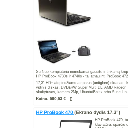
Su šiuo kompiuteriu nemokamai gausite ir tinkamą krep
HP ProBook 4730s ir 4740s - tai atnaujinti ProBook 472
17,3" HD+ atspindžiams atsparus (antiglare) ekranas,
vidinis diskas, DVD±RW Super Multi DL, AMD Radeon 
skaitytuvas, kamera 2Mp, Ubuntu/Baltix arba Suse Lin
Kaina:
590,53 €
HP ProBook 470
(Ekrano dydis 17.3")
HP ProBook 470, tai
klaviatūra, sparčiu 