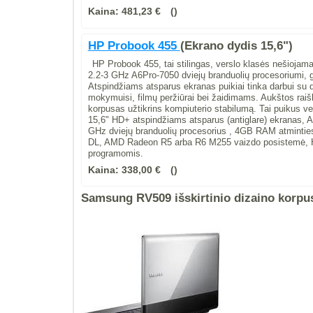
Kaina:
481,23 €
HP Probook 455
(Ekrano dydis 15,6")
HP Probook 455, tai stilingas, verslo klasės nešioja
2.2-3 GHz A6Pro-7050 dviejų branduolių procesoriumi, g
Atspindžiams atsparus ekranas puikiai tinka darbui su do
mokymuisi, filmų peržiūrai bei žaidimams. Aukštos rai
korpusas užtikrins kompiuterio stabilumą. Tai puikus ve
15,6" HD+ atspindžiams atsparus (antiglare) ekranas, 
GHz dviejų branduolių procesorius , 4GB RAM atmint
DL, AMD Radeon R5 arba R6 M255 vaizdo posistemė, 
programomis.
Kaina:
338,00 €
Samsung RV509 išskirtinio dizaino korpu