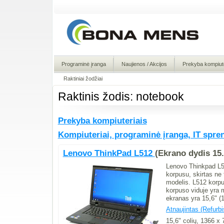
Programinė įranga
Naujienos / Akcijos
Prekyba kompiute
Raktiniai žodžiai
Raktinis žodis: notebook
Prekyba kompiuteriais
Kompiuteriai, programinė įranga, IT spre
Lenovo ThinkPad L512
(Ekrano dydis 15.
Lenovo Thinkpad L51
korpusu, skirtas ne 
modelis. L512 korpus
korpuso viduje yra m
ekranas yra 15,6" (
Atnaujintas (Refurbi
15,6" colių, 1366 