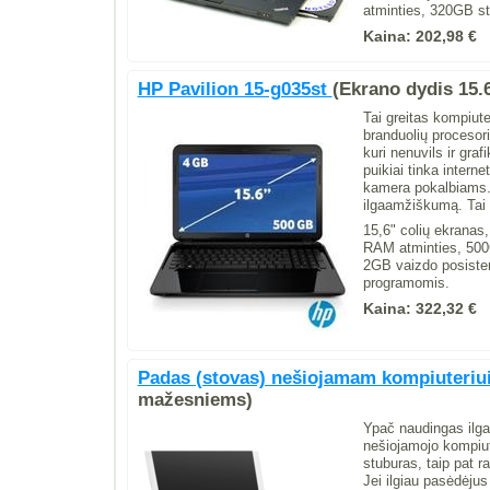
atminties, 320GB s
Kaina:
202,98 €
HP Pavilion 15-g035st
(Ekrano dydis 15.
Tai greitas kompiut
branduolių proceso
kuri nenuvils ir gra
puikiai tinka intern
kamera pokalbiams. 
ilgaamžiškumą. Tai 
15,6" colių ekranas
RAM atminties, 50
2GB vaizdo posist
programomis.
Kaina:
322,32 €
Padas (stovas) nešiojamam kompiuteri
mažesniems)
Ypač naudingas ilga
nešiojamojo kompiut
stuburas, taip pat ra
Jei ilgiau pasėdėju