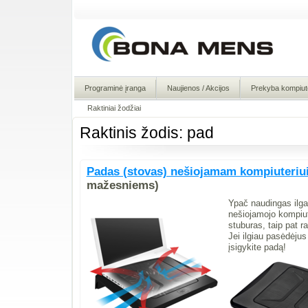
Programinė įranga
Naujienos / Akcijos
Prekyba kompiute
Raktiniai žodžiai
Raktinis žodis: pad
Padas (stovas) nešiojamam kompiuteri
mažesniems)
Ypač naudingas ilga
nešiojamojo kompiut
stuburas, taip pat ra
Jei ilgiau pasėdėju
įsigykite padą!