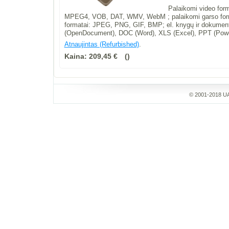
Palaikomi video fo
MPEG4, VOB, DAT, WMV, WebM ; palaikomi garso for
formatai: JPEG, PNG, GIF, BMP; el. knygų ir dokume
(OpenDocument), DOC (Word), XLS (Excel), PPT (Powe
Atnaujintas (Refurbished)
.
Kaina:
209,45 €
© 2001-2018 UA