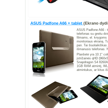
ASUS Padfone A66 + tablet
(Ekrano dydis
ASUS Padfone A66 - tai
telefonas su greitu dv
filmams, el. knygoms 
monitoriaus ekraną. Turi
pan. Tai šiuolaikiškas 
išmanusis telefonas.
Planšetė yra 10.1" col
įstrižainės qHD (960
Snapdragon S4 8260A 1
1GB RAM atmintį, WLAN
atmintukus, ar kitus iš