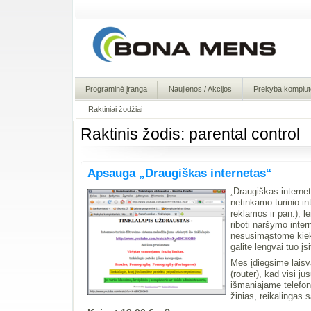
Programinė įranga
Naujienos / Akcijos
Prekyba kompiute
Raktiniai žodžiai
Raktinis žodis: parental control
Apsauga „Draugiškas internetas“
„Draugiškas internet
netinkamo turinio in
reklamos ir pan.), le
riboti naršymo inter
nesusimąstome kiek "
galite lengvai tuo įs
Mes įdiegsime laisv
(router), kad visi j
išmaniajame telefon
žinias, reikalingas