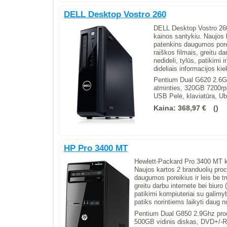
DELL Desktop Vostro 260
DELL Desktop Vostro 260
kainos santykiu. Naujos 
patenkins daugumos porei
raiškos filmais, greitu d
nedideli, tylūs, patikimi
dideliais informacijos ki
Pentium Dual G620 2.6G
atminties, 320GB 7200rp
USB Pelė, klaviatūra, Ub
Kaina:
368,97 €
HP Pro 3400 MT
Hewlett-Packard Pro 3400 MT ko
Naujos kartos 2 branduolių pro
daugumos poreikius ir leis be t
greitu darbu internete bei biuro
patikimi kompiuteriai su galimy
patiks norintiems laikyti daug n
Pentium Dual G850 2.9Ghz pro
500GB vidinis diskas, DVD+/-R