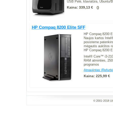
USB Pelė, klaviatūra, Ubuntu/
Kaina:
339,13 €
HP Compaq 8200 Elite SFF
HP Compaq 8200 Elit
Naujos kartos Intel
posisteme patenkins
mėgautis aukštos rai
HP Compaq 8200 Elite
Intel® Core™ i3-21
RAM atminties, 250
programos
Atnaujintas (Refurb
Kaina:
225,99 €
© 2001-2018 UA