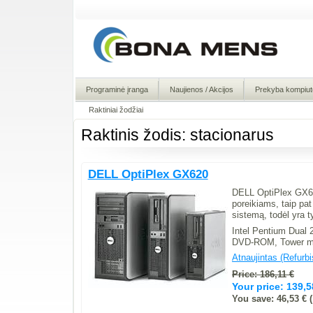
Programinė įranga
Naujienos / Akcijos
Prekyba kompiute
Raktiniai žodžiai
Raktinis žodis: stacionarus
DELL OptiPlex GX620
DELL OptiPlex GX620
poreikiams, taip pat
sistemą, todėl yra 
Intel Pentium Dual
DVD-ROM, Tower mo
Atnaujintas (Refurb
Price: 186,11 €
Your price:
139,5
You save: 46,53 € (