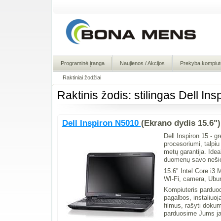
Programinė įranga
Naujienos / Akcijos
Prekyba kompiute
Raktiniai žodžiai
Raktinis žodis: stilingas Dell In
Dell Inspiron N5010
(Ekrano dydis 15.6")
Dell Inspiron 15 - g
procesoriumi, talpi
metų garantija. Idea
duomenų savo neši
15.6" Intel Core 
WI-Fi, camera, Ubun
Kompiuteris parduod
pagalbos, instaliuoj
filmus, rašyti doku
parduosime Jums ja