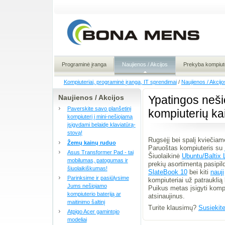
Programinė įranga
Naujienos / Akcijos
Prekyba kompiute
Kompiuteriai, programinė įranga, IT sprendimai
/
Naujienos / Akcijo
Naujienos / Akcijos
Ypatingos neši
Paverskite savo planšetinį
kompiuterių kai
kompiuterį į mini-nešiojamą
įsigydami belaidę klaviatūrą-
stovą!
Rugsėjį bei spalį kviečiame
Žemų kainų ruduo
Paruoštas kompiuteris su
Asus Transformer Pad - tai
Šiuolaikinė
Ubuntu/Baltix 
mobilumas, patogumas ir
prekių asortimentą pasipi
šiuolaikiškumas!
SlateBook 10
bei kiti
nauji
Parinksime ir pasiūlysime
kompiuteriai už patrauklią 
Jums nešiojamo
Puikus metas įsigyti kompi
kompiuterio bateriją ar
atsinaujinus.
maitinimo šaltinį
Turite klausimų?
Susiekit
Atpigo Acer gamintojo
modeliai