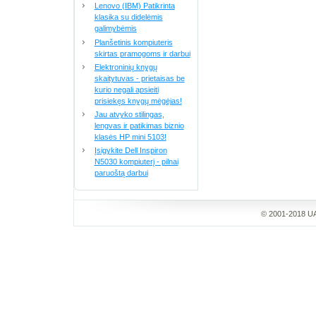
Lenovo (IBM) Patikrinta
klasika su didelėmis
galimybėmis
Planšetinis kompiuteris
skirtas pramogoms ir darbui
Elektroninių knygų
skaitytuvas - prietaisas be
kurio negali apsieiti
prisiekęs knygų mėgėjas!
Jau atvyko stilingas,
lengvas ir patikimas biznio
klasės HP mini 5103!
Įsigykite Dell Inspiron
N5030 kompiuterį - pilnai
paruoštą darbui
© 2001-2018 UA