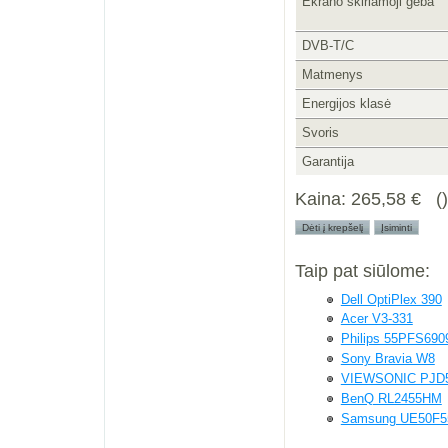
Ekrano skiriamoji geba
DVB-T/C
Matmenys
Energijos klasė
Svoris
Garantija
Kaina:
265,58 €
Taip pat siūlome:
Dell OptiPlex 390
Acer V3-331
Philips 55PFS690
Sony Bravia W8
VIEWSONIC PJD
BenQ RL2455HM
Samsung UE50F5