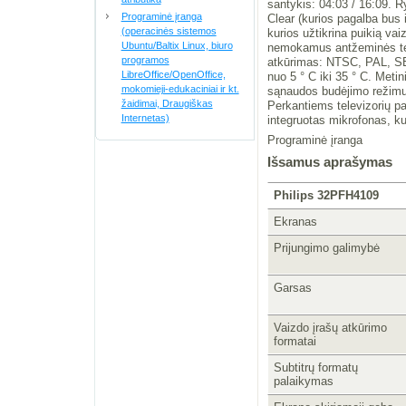
santykis: 04:03 / 16:09. R
Programinė įranga
Clear (kurios pagalba bus 
(operacinės sistemos
kurios užtikrina puikią v
Ubuntu/Baltix Linux, biuro
nemokamus antžeminės te
programos
atkūrimas: NTSC, PAL, SE
LibreOffice/OpenOffice,
nuo 5 ° C iki 35 ° C. Metin
mokomieji-edukaciniai ir kt.
sąnaudos budėjimo režimu
žaidimai, Draugiškas
Perkantiems televizorių 
Internetas)
integruotas mikrofonas, k
Programinė įranga
Išsamus aprašymas
Philips 32PFH4109
Ekranas
Prijungimo galimybė
Garsas
Vaizdo įrašų atkūrimo
formatai
Subtitrų formatų
palaikymas