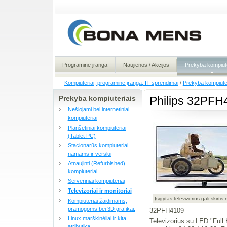
Programinė įranga
Naujienos / Akcijos
Prekyba kompiute
Kompiuteriai, programinė įranga, IT sprendimai
/
Prekyba kompiute
Prekyba kompiuteriais
Philips 32PFH
Nešiojami bei internetiniai
kompiuteriai
Planšetiniai kompiuteriai
(Tablet PC)
Stacionarūs kompiuteriai
namams ir verslui
Atnaujinti (Refurbished)
kompiuteriai
Serveriniai kompiuteriai
Televizoriai ir monitoriai
Įsigytas televizorius gali skirti
Kompiuteriai žaidimams,
pramogoms bei 3D grafikai.
32PFH4109
Linux marškinėliai ir kita
Televizorius su LED "Full 
atributika