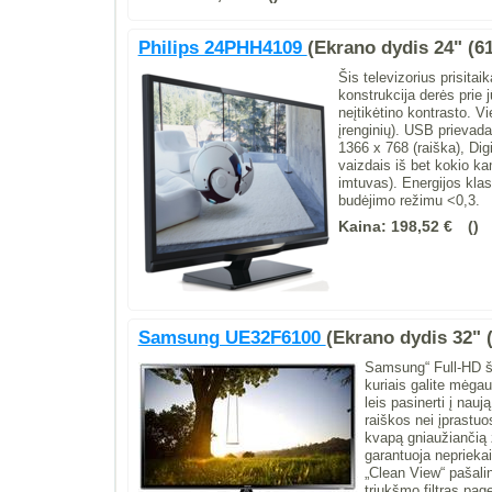
Philips 24PHH4109
(Ekrano dydis 24" (6
Šis televizorius prisita
konstrukcija derės prie 
neįtikėtino kontrasto. Vi
įrenginių). USB prievada
1366 x 768 (raiška), Dig
vaizdais iš bet kokio k
imtuvas). Energijos kla
budėjimo režimu <0,3.
Kaina:
198,52 €
Samsung UE32F6100
(Ekrano dydis 32" 
Samsung“ Full-HD švi
kuriais galite mėga
leis pasinerti į nau
raiškos nei įprastu
kvapą gniaužiančią ž
garantuoja neprieka
„Clean View“ pašali
triukšmo filtras pag