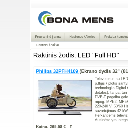
Programinė įranga
Naujienos / Akcijos
Prekyba kompiute
Raktiniai žodžiai
Raktinis žodis: LED "Full HD"
Philips 32PFH4109
(Ekrano dydis 32" (8
Televizorius su LED
p,Ilgis / plotis san
technologija Digital
detalės), tai pat tu
DVB-T pagalba galė
mpeg: MPE2, MPEG4
220-240 V, 50/60 Hz.
suvartojimas 42 kW 
Perkantiems televi
Ausinėse yra integr
Kaina:
265,58 €