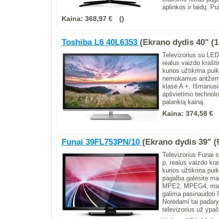
aplinkos ir laidų. Pu
Kaina:
368,97 €
Toshiba L6 40L6353
(Ekrano dydis 40" (
Televizorius su LED
realus vaizdo krašt
kurios užtikrina pu
nemokamus antžemin
klasė A +. Išmanusi
apšvietimo technolo
palankią kainą.
Kaina:
374,58 €
Funai 39FL753PN/10
(Ekrano dydis 39" (
Televizorius Funai 
p, realus vaizdo kr
kurios užtikrina pu
pagalba galėsite ma
MPE2, MPEG4, matym
galima pasinaudoti 
Norėdami tai padary
televizorius už ypa