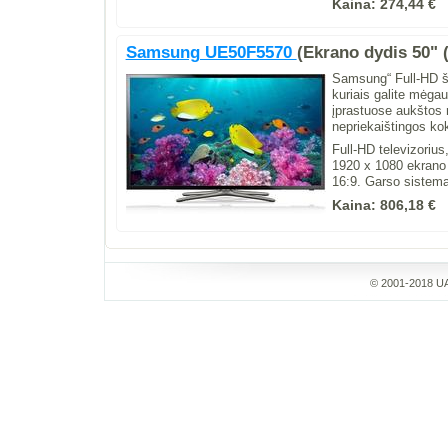
Kaina:
274,44 €
Samsung UE50F5570
(Ekrano dydis 50" 
Samsung“ Full-HD švi
kuriais galite mėga
įprastuose aukštos 
nepriekaištingos ko
Full-HD televizoriu
1920 x 1080 ekrano 
16:9. Garso sistema
Kaina:
806,18 €
© 2001-2018 UA