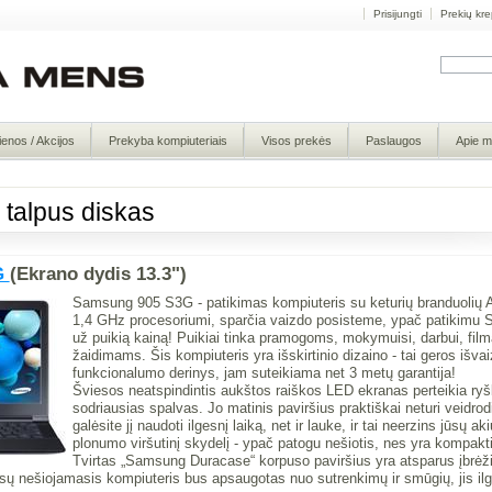
Prisijungti
Prekių kre
ienos / Akcijos
Prekyba kompiuteriais
Visos prekės
Paslaugos
Apie 
: talpus diskas
G
(Ekrano dydis 13.3")
Samsung 905 S3G - patikimas kompiuteris su keturių branduolių
1,4 GHz procesoriumi, sparčia vaizdo posisteme, ypač patikimu 
už puikią kainą! Puikiai tinka pramogoms, mokymuisi, darbui, fil
žaidimams. Šis kompiuteris yra išskirtinio dizaino - tai geros išv
funkcionalumo derinys, jam suteikiama net 3 metų garantija!
Šviesos neatspindintis aukštos raiškos LED ekranas perteikia ryš
sodriausias spalvas. Jo matinis paviršius praktiškai neturi veidrodi
galėsite jį naudoti ilgesnį laiką, net ir lauke, ir tai neerzins jūsų ak
plonumo viršutinį skydelį - ypač patogu nešiotis, nes yra kompakt
Tvirtas „Samsung Duracase“ korpuso paviršius yra atsparus įbrėži
ūsų nešiojamasis kompiuteris bus apsaugotas nuo sutrenkimų ir smūgių, jis ilgai