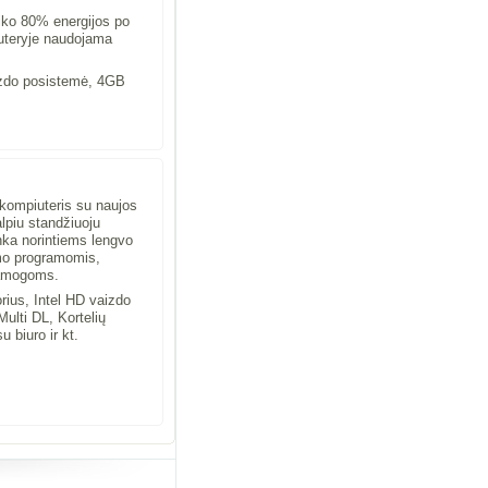
aiko 80% energijos po
iuteryje naudojama
izdo posistemė, 4GB
kompiuteris su naujos
alpiu standžiuoju
tinka norintiems lengvo
imo programomis,
ramogoms.
rius, Intel HD vaizdo
lti DL, Kortelių
 biuro ir kt.