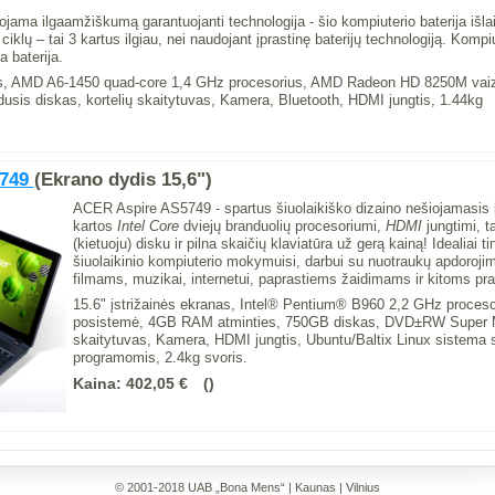
ojama ilgaamžiškumą garantuojanti technologija - šio kompiuterio baterija išl
klų – tai 3 kartus ilgiau, nei naudojant įprastinę baterijų technologiją. Komp
 baterija.
nas, AMD A6-1450 quad-core 1,4 GHz procesorius, AMD Radeon HD 8250M va
is diskas, kortelių skaitytuvas, Kamera, Bluetooth, HDMI jungtis, 1.44kg
5749
(Ekrano dydis 15,6")
ACER Aspire AS5749 - spartus šiuolaikiško dizaino nešiojamasis 
kartos
Intel Core
dviejų branduolių procesoriumi,
HDMI
jungtimi, t
(kietuoju) disku ir pilna skaičių klaviatūra už gerą kainą! Idealiai 
šiuolaikinio kompiuterio mokymuisi, darbui su nuotraukų apdoroj
filmams, muzikai, internetui, paprastiems žaidimams ir kitoms p
15.6" įstrižainės ekranas, Intel® Pentium® B960 2,2 GHz proceso
posistemė, 4GB RAM atminties, 750GB diskas, DVD±RW Super Mu
skaitytuvas, Kamera, HDMI jungtis, Ubuntu/Baltix Linux sistema su
programomis, 2.4kg svoris.
Kaina:
402,05 €
© 2001-2018 UAB „Bona Mens“ | Kaunas | Vilnius