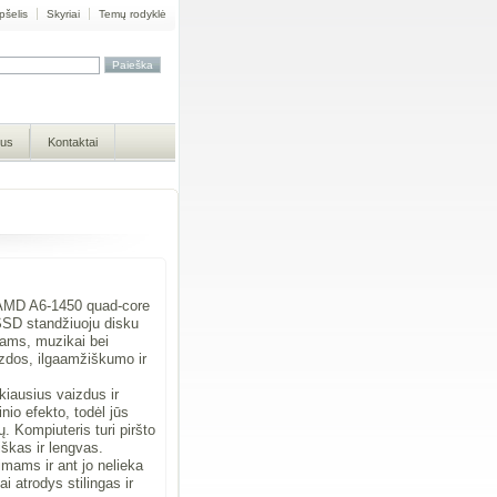
pšelis
Skyriai
Temų rodyklė
mus
Kontaktai
 AMD A6-1450 quad-core
SSD standžiuoju disku
mams, muzikai bei
aizdos, ilgaamžiškumo ir
kiausius vaizdus ir
nio efekto, todėl jūs
ių. Kompiuteris turi piršto
iškas ir lengvas.
mams ir ant jo nelieka
 atrodys stilingas ir