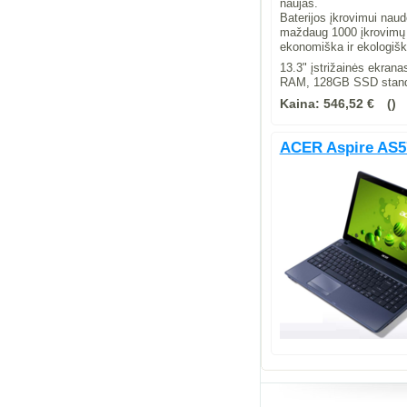
naujas.
Baterijos įkrovimui naud
maždaug 1000 įkrovimų ci
ekonomiška ir ekologiška
13.3" įstrižainės ekra
RAM, 128GB SSD standus
Kaina:
546,52 €
ACER Aspire AS