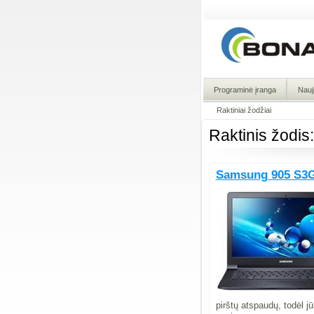
Programinė įranga
Nauj
Raktiniai žodžiai
Raktinis žodis
Samsung 905 S3
pirštų atspaudų, todėl j